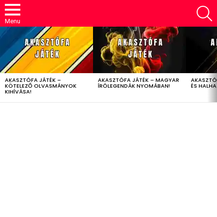
S
Menu
LATEST
STORIES
AKASZTÓFA JÁTÉK –
AKASZTÓFA JÁTÉK – MAGYAR
AKASZTÓ
KÖTELEZŐ OLVASMÁNYOK
ÍRÓLEGENDÁK NYOMÁBAN!
ÉS HALH
KIHÍVÁSA!