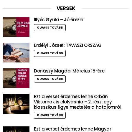
VERSEK
Illyés Gyula – Jó érezni
OLVASS TOVÁBB
Erdélyi József: TAVASZI ORSZÁG
OLVASS TOVÁBB
Donászy Magda: Március 15-ére
OLVASS TOVÁBB
Ezt a verset érdemes lenne Orbán
Viktornak is elolvasnia – 2. rész: egy
klasszikus figyelmeztetés a hatalomról
OLVASS TOVÁBB
Ezt a verset érdemes lenne Magyar