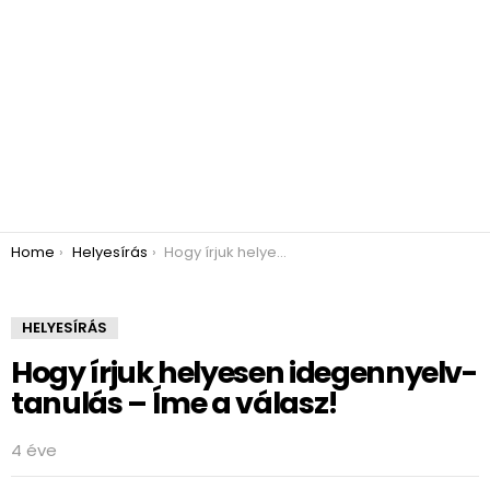
You are here:
Home
Helyesírás
Hogy írjuk helyesen idegennyelv-tanulás – Íme a válasz!
HELYESÍRÁS
Hogy írjuk helyesen idegennyelv-
tanulás – Íme a válasz!
4 éve