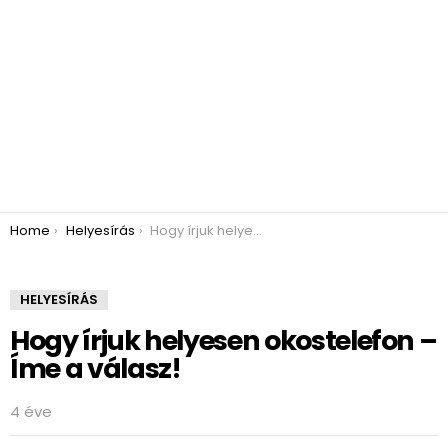
You are here:
Home
Helyesírás
Hogy írjuk helyesen okostelefon – Íme a válasz!
HELYESÍRÁS
Hogy írjuk helyesen okostelefon –
Íme a válasz!
4 éve