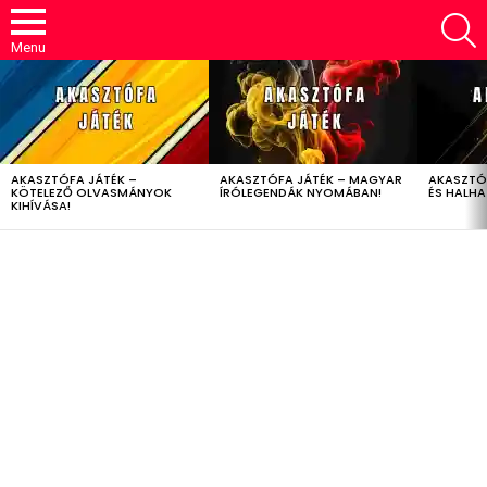
S
Menu
LATEST
STORIES
AKASZTÓFA JÁTÉK –
AKASZTÓFA JÁTÉK – MAGYAR
AKASZTÓ
KÖTELEZŐ OLVASMÁNYOK
ÍRÓLEGENDÁK NYOMÁBAN!
ÉS HALH
KIHÍVÁSA!