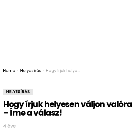
You are here:
Home
Helyesírás
Hogy írjuk helyesen váljon valóra – Íme a válasz!
HELYESÍRÁS
Hogy írjuk helyesen váljon valóra
– Íme a válasz!
4 éve