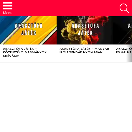
S
Menu
LATEST
STORIES
AKASZTÓFA JÁTÉK –
AKASZTÓFA JÁTÉK – MAGYAR
AKASZTÓ
KÖTELEZŐ OLVASMÁNYOK
ÍRÓLEGENDÁK NYOMÁBAN!
ÉS HALH
KIHÍVÁSA!