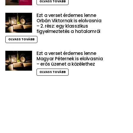
OLVASS TOVÁBB
Ezt a verset érdemes lenne
Orbán Viktornak is elolvasnia
– 2. rész: egy klasszikus
figyelmeztetés a hatalomról
OLVASS TOVÁBB
Ezt a verset érdemes lenne
Magyar Péternek is elolvasnia
– erős üzenet a közélethez
OLVASS TOVÁBB