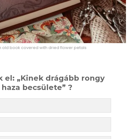
an old book covered with dried flower petals
 el: „Kinek drágább rongy
a haza becsülete” ?