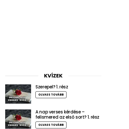
KVÍZEK
Szerepel? 1. rész
OLVASS TOVÁBB
A nap verses kérdése –
felismered az első sort? 1. rész
OLVASS TOVÁBB