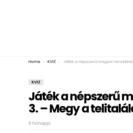
You are here:
Home
KVIZ
Játék a népszerű magyar versekkel kvíz 3. – Megy a telitalálat?
KVIZ
Játék a népszerű m
3. – Megy a telitalál
8 hónapja