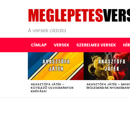
A versek oldala
CÍMLAP
VERSEK
SZERELMES VERSEK
HÍ
LATEST
STORIES
AKASZTÓFA JÁTÉK –
AKASZTÓFA JÁTÉK – MAG
KÖTELEZŐ OLVASMÁNYOK
ÍRÓLEGENDÁK NYOMÁBAN!
KIHÍVÁSA!