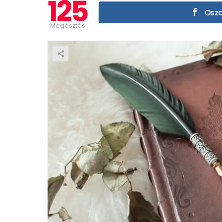
125
Oszd
Megosztás