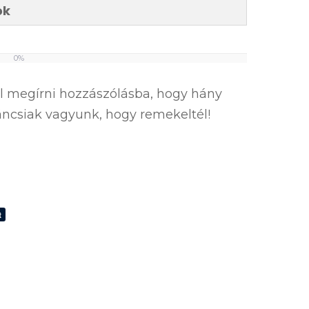
ok
0%
el megírni hozzászólásba, hogy hány
íváncsiak vagyunk, hogy remekeltél!