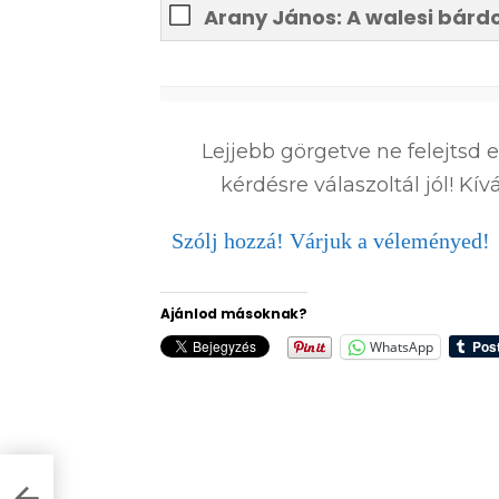
Arany János: A walesi bárd
0
%
Lejjebb görgetve ne felejtsd 
kérdésre válaszoltál jól! K
Szólj hozzá! Várjuk a véleményed!
Ajánlod másoknak?
WhatsApp
ÁTÉK