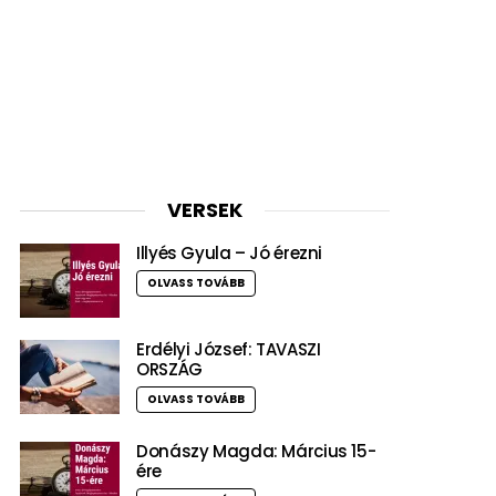
VERSEK
Illyés Gyula – Jó érezni
OLVASS TOVÁBB
Erdélyi József: TAVASZI
ORSZÁG
OLVASS TOVÁBB
Donászy Magda: Március 15-
ére