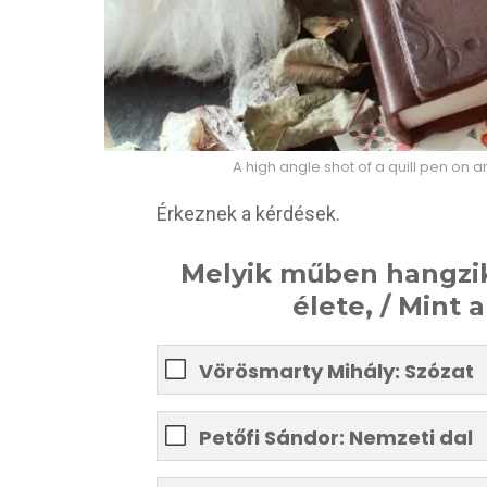
A high angle shot of a quill pen on 
Érkeznek a kérdések.
Melyik műben hangzik
élete, / Mint 
Vörösmarty Mihály: Szózat
Petőfi Sándor: Nemzeti dal