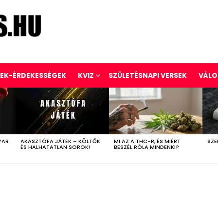
REK-ÉRDEKESSÉGEK
KVIZ
SZÜLETÉSNAPI VERSEK
VÁLO
YAR
AKASZTÓFA JÁTÉK – KÖLTŐK
MI AZ A THC-R, ÉS MIÉRT
SZE
ÉS HALHATATLAN SOROK!
BESZÉL RÓLA MINDENKI?