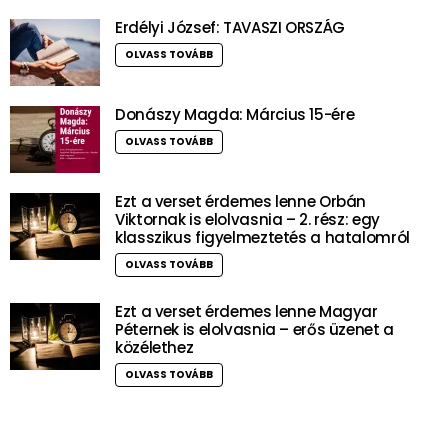
Erdélyi József: TAVASZI ORSZÁG
OLVASS TOVÁBB
Donászy Magda: Március 15-ére
OLVASS TOVÁBB
Ezt a verset érdemes lenne Orbán
Viktornak is elolvasnia – 2. rész: egy
klasszikus figyelmeztetés a hatalomról
OLVASS TOVÁBB
Ezt a verset érdemes lenne Magyar
Péternek is elolvasnia – erős üzenet a
közélethez
OLVASS TOVÁBB