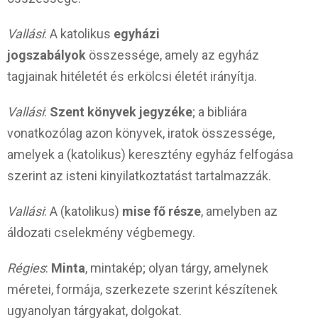
Val
lási
: A katolikus
egyházi
jogszabályok
összessége, amely az egyház
tagjainak hitéletét és erkölcsi életét irányítja.
Vallási
:
Szent könyvek jegyzéke
; a bibliára
vonatkozólag azon könyvek, iratok összessége,
amelyek a (katolikus) keresztény egyház felfogása
szerint az isteni kinyilatkoztatást tartalmazzák.
Vallási
: A (katolikus)
mise fő része
, amelyben az
áldozati cselekmény végbemegy.
Régies
:
Minta
, mintakép; olyan tárgy, amelynek
méretei, formája, szerkezete szerint készítenek
ugyanolyan tárgyakat, dolgokat.