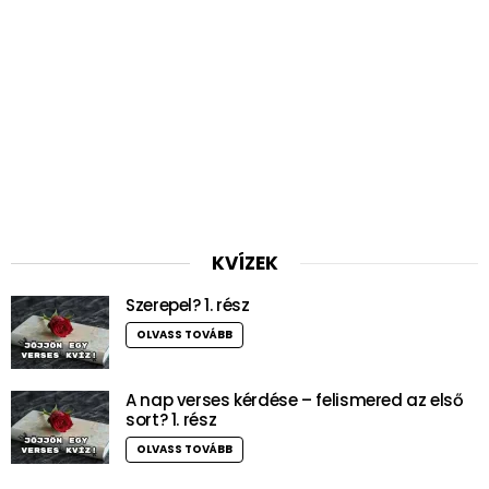
KVÍZEK
Szerepel? 1. rész
OLVASS TOVÁBB
A nap verses kérdése – felismered az első
sort? 1. rész
OLVASS TOVÁBB