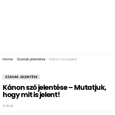
You are here:
Home
Szavak jelentése
Kánon szó jelentése – Mutatjuk, hogy mit is jelent!
SZAVAK JELENTÉSE
Kánon szó jelentése – Mutatjuk,
hogy mit is jelent!
4 éve