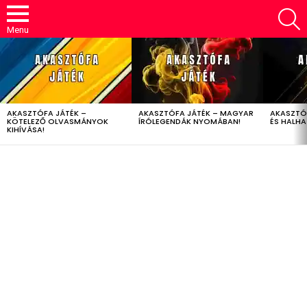
S
Menu
LATEST
STORIES
AKASZTÓFA JÁTÉK –
AKASZTÓFA JÁTÉK – MAGYAR
AKASZTÓ
KÖTELEZŐ OLVASMÁNYOK
ÍRÓLEGENDÁK NYOMÁBAN!
ÉS HALH
KIHÍVÁSA!