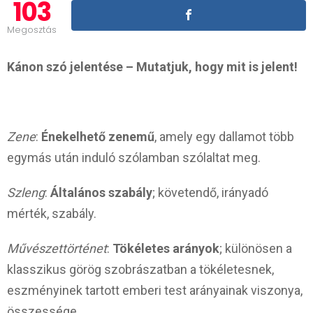
103
Megosztás
Kánon szó jelentése – Mutatjuk, hogy mit is jelent!
Zene
:
Énekelhető zenemű
, amely egy dallamot több
egymás után induló szólamban szólaltat meg.
Szleng
:
Általános szabály
; követendő, irányadó
mérték, szabály.
Művészettörténet
:
Tökéletes arányok
; különösen a
klasszikus görög szobrászatban a tökéletesnek,
eszményinek tartott emberi test arányainak viszonya,
összessége.