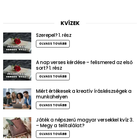
KVÍZEK
Szerepel? 1. rész
OLVASS TOVÁBB
A nap verses kérdése – felismered az első
sort? 1. rész
OLVASS TOVÁBB
Miért értékesek a kreatív íráskészségek a
munkahelyen
OLVASS TOVÁBB
Játék a népszerű magyar versekkel kvíz 3.
– Megy a telitalálat?
OLVASS TOVÁBB