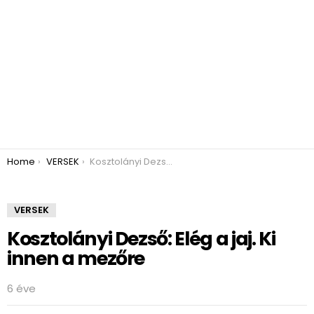
You are here:
Home
VERSEK
Kosztolányi Dezső: Elég a jaj. Ki innen a mezőre
VERSEK
Kosztolányi Dezső: Elég a jaj. Ki
innen a mezőre
6 éve