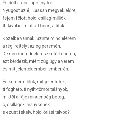
És dúlt arccal ajtót nyitok.
Nyugodt az éj. Lassan megyek előre,
fejem fölött hold, csillag-milliók.
Itt kívül is, mint ott benn, a titok.
Közelbe vannak. Szinte mind elérem
a régi rejtélyt az ég peremén.
De rám merednek reszkető-fehéren,
azt kérdezik, miért zúg úgy a vérem
és mit jelentek ember, ember, én.
És kérdem tőlük, mit jelentetek,
ti fogható, ti nyilt-tömör talányok,
miktől a fájó mindenség beteg,
ó, csillagok, aranysebek,
s ezüst fekély, hold, óriási tályog?