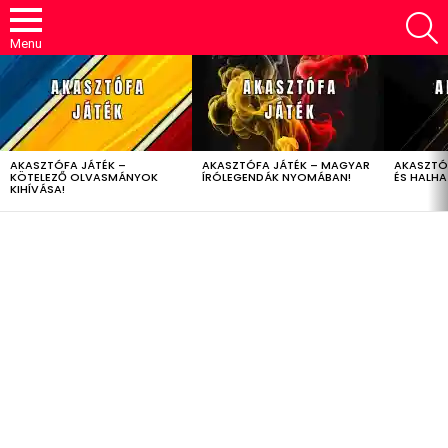
S
Menu
LATEST
STORIES
AKASZTÓFA JÁTÉK –
AKASZTÓFA JÁTÉK – MAGYAR
AKASZTÓ
KÖTELEZŐ OLVASMÁNYOK
ÍRÓLEGENDÁK NYOMÁBAN!
ÉS HALH
KIHÍVÁSA!