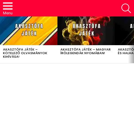
S
Menu
LATEST
STORIES
AKASZTÓFA JÁTÉK –
AKASZTÓFA JÁTÉK – MAGYAR
AKASZTÓ
KÖTELEZŐ OLVASMÁNYOK
ÍRÓLEGENDÁK NYOMÁBAN!
ÉS HALH
KIHÍVÁSA!