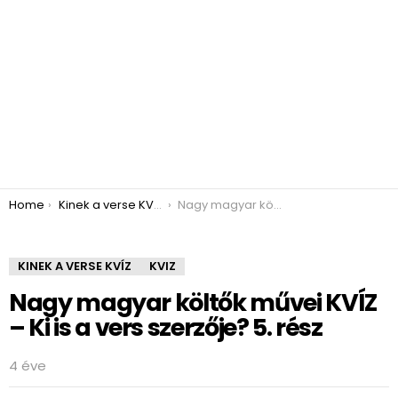
You are here:
Home
Kinek a verse KVÍZ
Nagy magyar költők művei KVÍZ – Ki is a vers szerzője? 5. rész
KINEK A VERSE KVÍZ
KVIZ
Nagy magyar költők művei KVÍZ
– Ki is a vers szerzője? 5. rész
4 éve