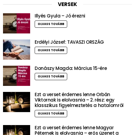
VERSEK
Illyés Gyula – Jó érezni
OLVASS TOVÁBB
Erdélyi József: TAVASZI ORSZÁG
OLVASS TOVÁBB
Donászy Magda: Március 15-ére
OLVASS TOVÁBB
Ezt a verset érdemes lenne Orbán
Viktornak is elolvasnia – 2. rész: egy
klasszikus figyelmeztetés a hatalomról
OLVASS TOVÁBB
Ezt a verset érdemes lenne Magyar
Péternek is elolvasnia – erős üzenet a