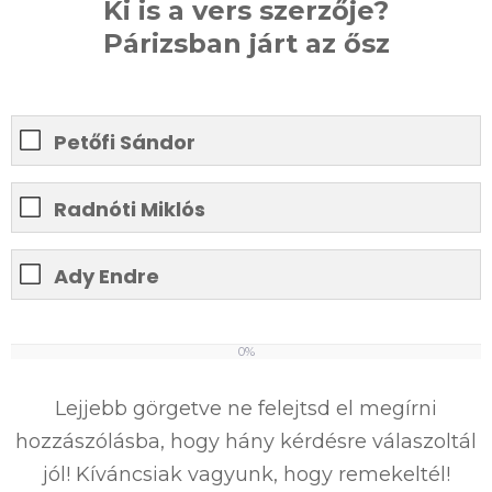
Ki is a vers szerzője?
Párizsban járt az ősz
Petőfi Sándor
Radnóti Miklós
Ady Endre
0%
0
%
Lejjebb görgetve ne felejtsd el megírni
hozzászólásba, hogy hány kérdésre válaszoltál
jól! Kíváncsiak vagyunk, hogy remekeltél!