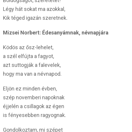
Boldogságot, szeretetet!
Légy hát sokat ma azokkal,
Kik téged igazán szeretnek.
Mizsei Norbert: Édesanyámnak, névnapjára
Ködös az ősz-lehelet,
a szél elfújta a fagyot,
azt suttogják a falevelek,
hogy ma van a névnapod.
Eljön ez minden évben,
szép novemberi napoknak
éjjelén a csillagok az égen
is fényesebben ragyognak.
Gondolkoztam, mi szépet