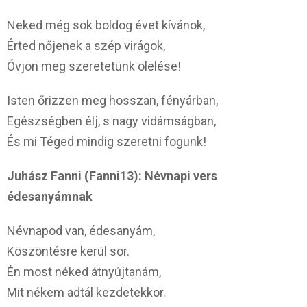
Neked még sok boldog évet kívánok,
Érted nőjenek a szép virágok,
Óvjon meg szeretetünk ölelése!
Isten őrizzen meg hosszan, fényárban,
Egészségben élj, s nagy vidámságban,
És mi Téged mindig szeretni fogunk!
Juhász Fanni (Fanni13): Névnapi vers
édesanyámnak
Névnapod van, édesanyám,
Köszöntésre kerül sor.
Én most néked átnyújtanám,
Mit nékem adtál kezdetekkor.