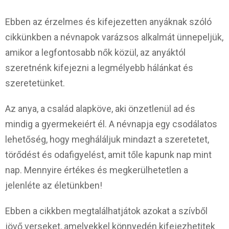
Ebben az érzelmes és kifejezetten anyáknak szóló
cikkünkben a névnapok varázsos alkalmát ünnepeljük,
amikor a legfontosabb nők közül, az anyáktól
szeretnénk kifejezni a legmélyebb hálánkat és
szeretetünket.
Az anya, a család alapköve, aki önzetlenül ad és
mindig a gyermekeiért él. A névnapja egy csodálatos
lehetőség, hogy megháláljuk mindazt a szeretetet,
törődést és odafigyelést, amit tőle kapunk nap mint
nap. Mennyire értékes és megkerülhetetlen a
jelenléte az életünkben!
Ebben a cikkben megtalálhatjátok azokat a szívből
jövő verseket, amelyekkel könnyedén kifejezhetitek