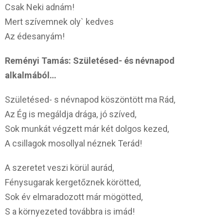
Csak Neki adnám!
Mert szívemnek oly` kedves
Az édesanyám!
Reményi Tamás: Születésed- és névnapod
alkalmából…
Születésed- s névnapod köszöntött ma Rád,
Az Ég is megáldja drága, jó szíved,
Sok munkát végzett már két dolgos kezed,
A csillagok mosollyal néznek Terád!
A szeretet veszi körül aurád,
Fénysugarak kergetőznek körötted,
Sok év elmaradozott már mögötted,
S a környezeted továbbra is imád!