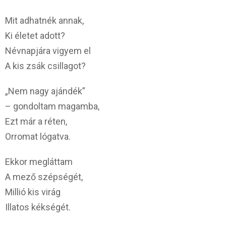
Mit adhatnék annak,
Ki életet adott?
Névnapjára vigyem el
A kis zsák csillagot?
„Nem nagy ajándék”
– gondoltam magamba,
Ezt már a réten,
Orromat lógatva.
Ekkor megláttam
A mező szépségét,
Millió kis virág
Illatos kékségét.