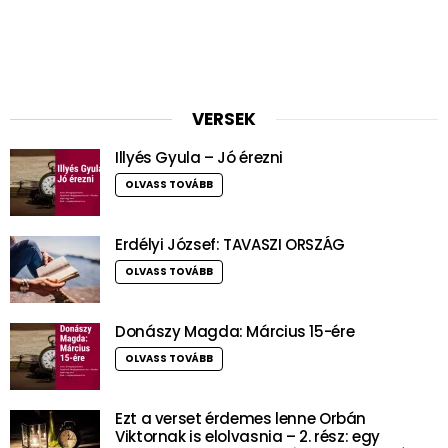
VERSEK
Illyés Gyula – Jó érezni
OLVASS TOVÁBB
Erdélyi József: TAVASZI ORSZÁG
OLVASS TOVÁBB
Donászy Magda: Március 15-ére
OLVASS TOVÁBB
Ezt a verset érdemes lenne Orbán
Viktornak is elolvasnia – 2. rész: egy