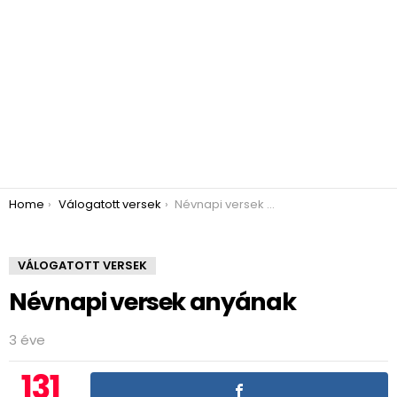
You are here:
Home
Válogatott versek
Névnapi versek anyának
VÁLOGATOTT VERSEK
Névnapi versek anyának
3 éve
131