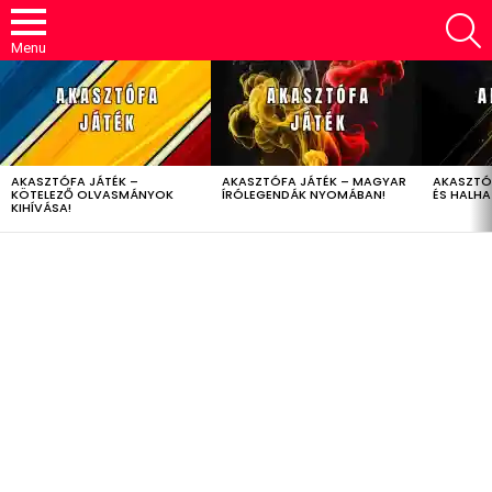
S
Menu
LATEST
STORIES
AKASZTÓFA JÁTÉK –
AKASZTÓFA JÁTÉK – MAGYAR
AKASZTÓ
KÖTELEZŐ OLVASMÁNYOK
ÍRÓLEGENDÁK NYOMÁBAN!
ÉS HALH
KIHÍVÁSA!