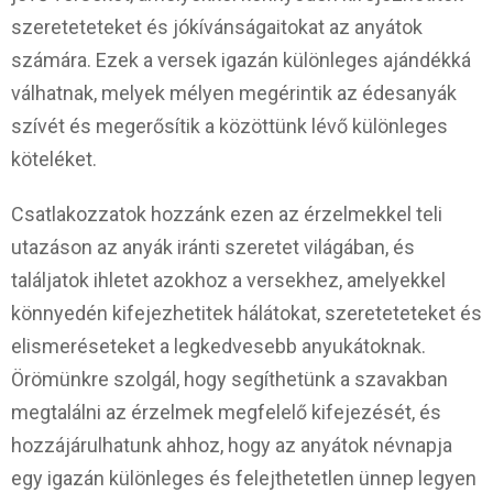
szereteteteket és jókívánságaitokat az anyátok
számára. Ezek a versek igazán különleges ajándékká
válhatnak, melyek mélyen megérintik az édesanyák
szívét és megerősítik a közöttünk lévő különleges
köteléket.
Csatlakozzatok hozzánk ezen az érzelmekkel teli
utazáson az anyák iránti szeretet világában, és
találjatok ihletet azokhoz a versekhez, amelyekkel
könnyedén kifejezhetitek hálátokat, szereteteteket és
elismeréseteket a legkedvesebb anyukátoknak.
Örömünkre szolgál, hogy segíthetünk a szavakban
megtalálni az érzelmek megfelelő kifejezését, és
hozzájárulhatunk ahhoz, hogy az anyátok névnapja
egy igazán különleges és felejthetetlen ünnep legyen