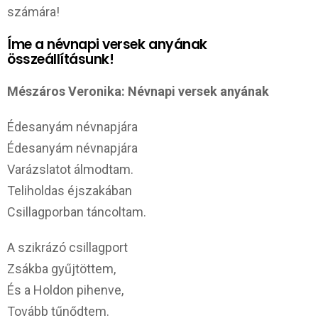
számára!
Íme a névnapi versek anyának
összeállításunk!
Mészáros Veronika: Névnapi versek anyának
Édesanyám névnapjára
Édesanyám névnapjára
Varázslatot álmodtam.
Teliholdas éjszakában
Csillagporban táncoltam.
A szikrázó csillagport
Zsákba gyűjtöttem,
És a Holdon pihenve,
Tovább tűnődtem.