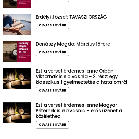
Erdélyi József: TAVASZI ORSZÁG
OLVASS TOVÁBB
Donászy Magda: Március 15-ére
OLVASS TOVÁBB
Ezt a verset érdemes lenne Orbán
Viktornak is elolvasnia – 2. rész: egy
klasszikus figyelmeztetés a hatalomról
OLVASS TOVÁBB
Ezt a verset érdemes lenne Magyar
Péternek is elolvasnia – erős üzenet a
közélethez
OLVASS TOVÁBB