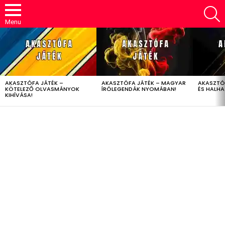
S
Menu
LATEST
STORIES
AKASZTÓFA JÁTÉK –
AKASZTÓFA JÁTÉK – MAGYAR
AKASZTÓ
KÖTELEZŐ OLVASMÁNYOK
ÍRÓLEGENDÁK NYOMÁBAN!
ÉS HALH
KIHÍVÁSA!