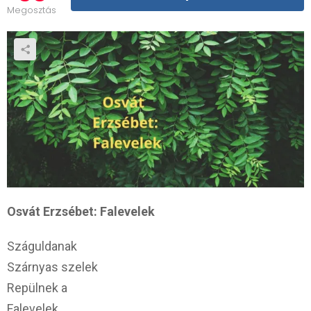
Megosztás
Osvát Erzsébet: Falevelek
Száguldanak
Szárnyas szelek
Repülnek a
Falevelek.