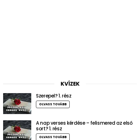
KVÍZEK
Szerepel? 1. rész
OLVASS TOVÁBB
A nap verses kérdése – felismered az első
sort? 1. rész
OLVASS TOVÁBB