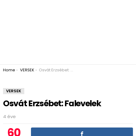
You are here:
Home
VERSEK
Osvát Erzsébet: Falevelek
VERSEK
Osvát Erzsébet: Falevelek
4 éve
60