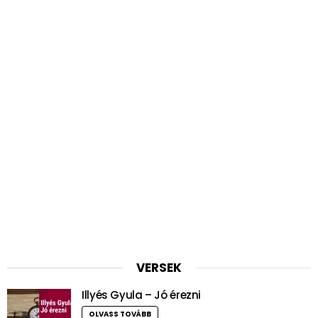
VERSEK
Illyés Gyula – Jó érezni
OLVASS TOVÁBB