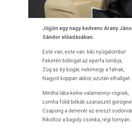
Jöjjön egy nagy kedvenc Arany Jáno
Sándor előadásában.
Este van, este van: kiki nyúgalomba!
Feketén bólingat az eperfa lombja,
Zúg az éji bogár, nekimegy a falnak,
Nagyot koppan akkor, azután elhallgat.
Mintha lába kelne valamennyi rögnek,
Lomha földi békák szanaszét görögne
Csapong a denevér az ereszt sodorvá
Rikoltoz a bagoly csonka, régi tornyán.