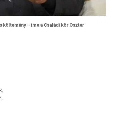
s költemény – íme a Családi kör Oszter
k,
n,