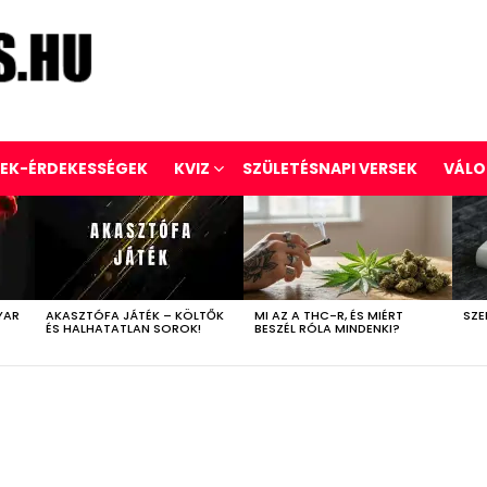
REK-ÉRDEKESSÉGEK
KVIZ
SZÜLETÉSNAPI VERSEK
VÁLO
YAR
AKASZTÓFA JÁTÉK – KÖLTŐK
MI AZ A THC-R, ÉS MIÉRT
SZE
ÉS HALHATATLAN SOROK!
BESZÉL RÓLA MINDENKI?