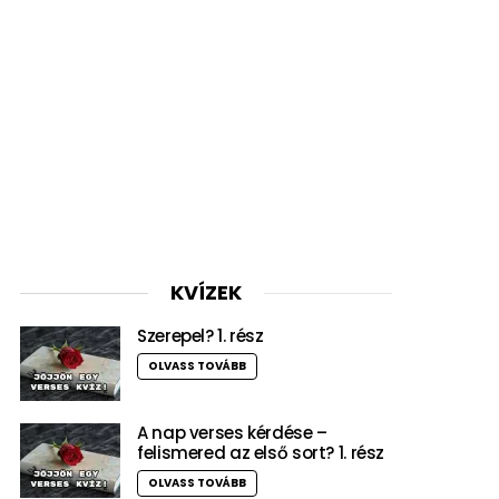
KVÍZEK
Szerepel? 1. rész
OLVASS TOVÁBB
A nap verses kérdése –
felismered az első sort? 1. rész
OLVASS TOVÁBB