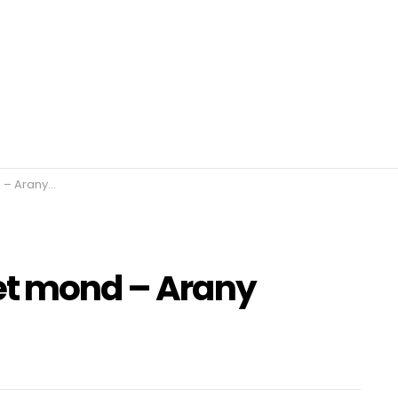
 Családi kör
et mond – Arany