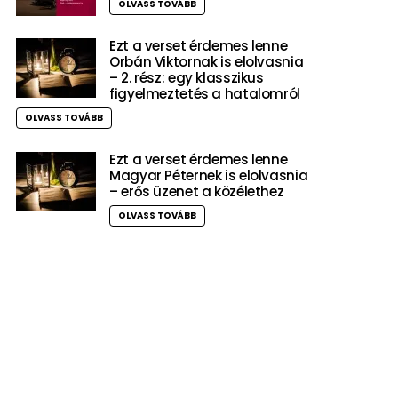
OLVASS TOVÁBB
Ezt a verset érdemes lenne
Orbán Viktornak is elolvasnia
– 2. rész: egy klasszikus
figyelmeztetés a hatalomról
OLVASS TOVÁBB
Ezt a verset érdemes lenne
Magyar Péternek is elolvasnia
– erős üzenet a közélethez
OLVASS TOVÁBB