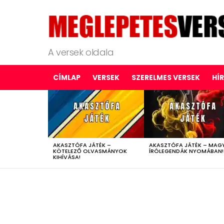
A versek oldala
CÍMLAP
VERSEK
SZERELMES VERSEK
HÍ
LATEST
STORIES
AKASZTÓFA JÁTÉK –
AKASZTÓFA JÁTÉK – MAG
KÖTELEZŐ OLVASMÁNYOK
ÍRÓLEGENDÁK NYOMÁBAN!
KIHÍVÁSA!