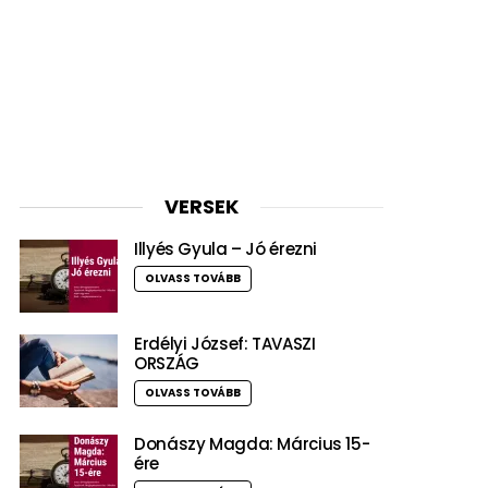
VERSEK
Illyés Gyula – Jó érezni
OLVASS TOVÁBB
Erdélyi József: TAVASZI
ORSZÁG
OLVASS TOVÁBB
Donászy Magda: Március 15-
ére