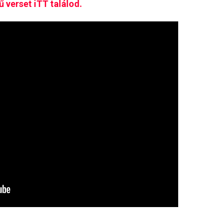
ű verset iTT találod.