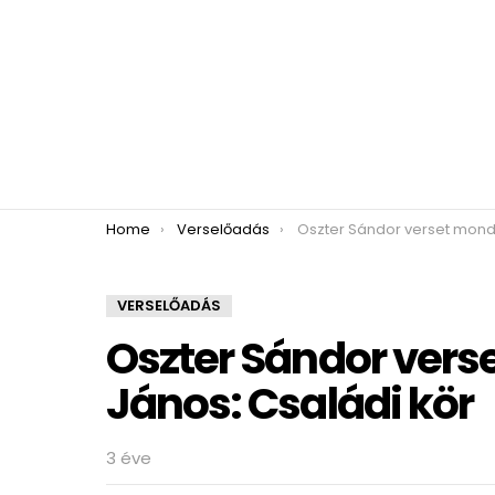
You are here:
Home
Verselőadás
Oszter Sándor verset mond – Arany János:
VERSELŐADÁS
Oszter Sándor vers
János: Családi kör
3 éve