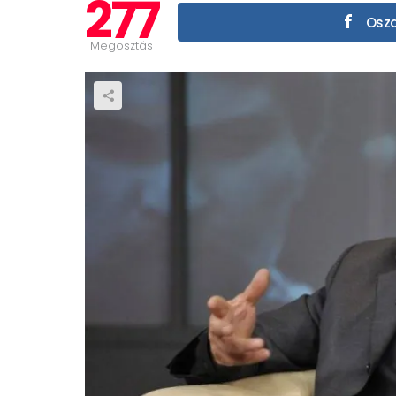
277
Oszd
Megosztás