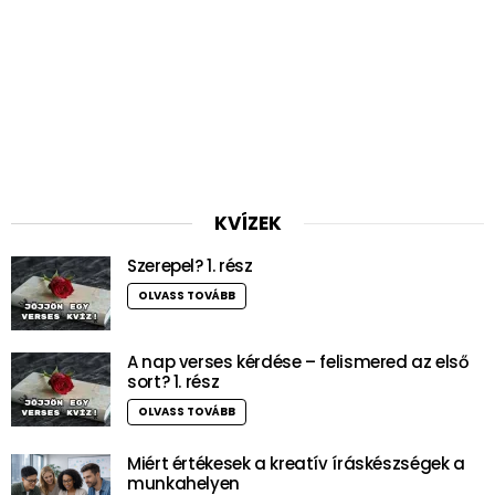
KVÍZEK
Szerepel? 1. rész
OLVASS TOVÁBB
A nap verses kérdése – felismered az első
sort? 1. rész
OLVASS TOVÁBB
Miért értékesek a kreatív íráskészségek a
munkahelyen