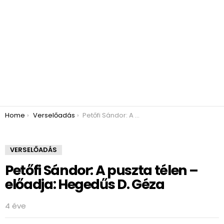
You are here:
Home
Verselőadás
Petőfi Sándor: A puszta télen – előadja: Hegedűs D. Géza
VERSELŐADÁS
Petőfi Sándor: A puszta télen –
előadja: Hegedűs D. Géza
4 éve