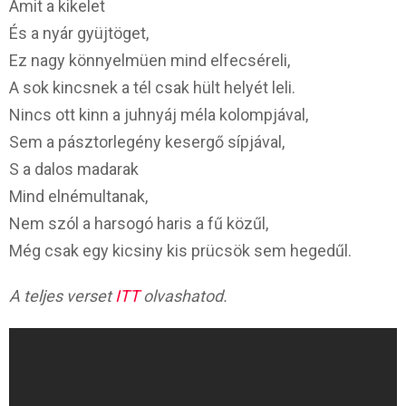
Amit a kikelet
És a nyár gyüjtöget,
Ez nagy könnyelmüen mind elfecséreli,
A sok kincsnek a tél csak hült helyét leli.
Nincs ott kinn a juhnyáj méla kolompjával,
Sem a pásztorlegény kesergő sípjával,
S a dalos madarak
Mind elnémultanak,
Nem szól a harsogó haris a fű közűl,
Még csak egy kicsiny kis prücsök sem hegedűl.
A teljes verset
ITT
olvashatod.