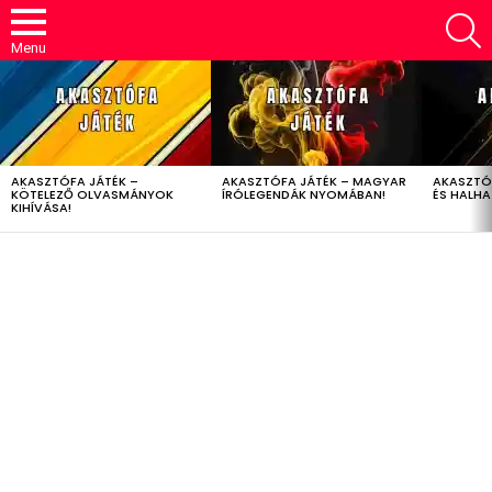
S
Menu
LATEST
STORIES
AKASZTÓFA JÁTÉK –
AKASZTÓFA JÁTÉK – MAGYAR
AKASZTÓ
KÖTELEZŐ OLVASMÁNYOK
ÍRÓLEGENDÁK NYOMÁBAN!
ÉS HALH
KIHÍVÁSA!