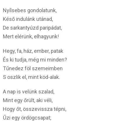
Nyílsebes gondolatunk,
Késő indulánk utánad,
De sarkantyúzd paripádat,
Mert elérünk, elhagyunk!
Hegy, fa, ház, ember, patak
És ki tudja, még mi minden?
Tűnedez föl szemeimben
S oszlik el, mint köd-alak.
A nap is velünk szalad,
Mint egy őrült, aki véli,
Hogy őt, összevissza tépni,
Űzi egy ördögcsapat;