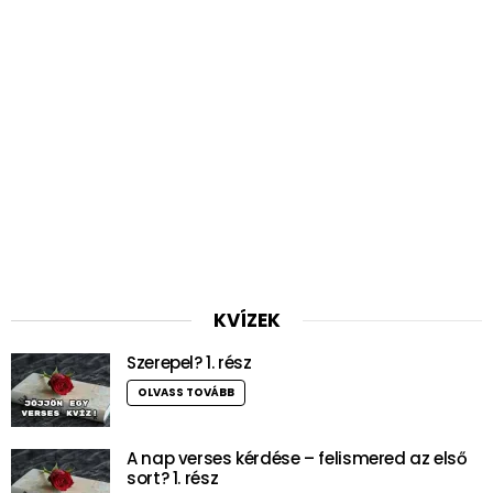
KVÍZEK
Szerepel? 1. rész
OLVASS TOVÁBB
A nap verses kérdése – felismered az első
sort? 1. rész