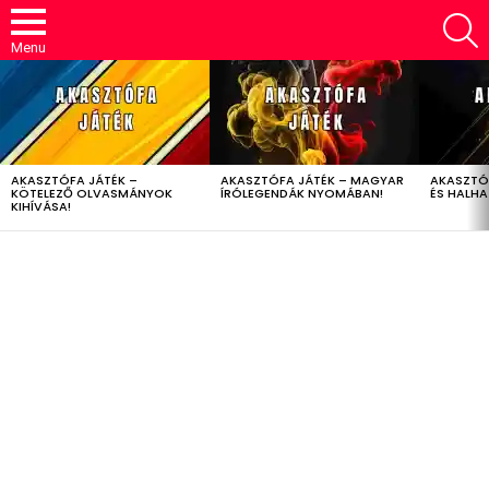
S
Menu
LATEST
STORIES
AKASZTÓFA JÁTÉK –
AKASZTÓFA JÁTÉK – MAGYAR
AKASZTÓ
KÖTELEZŐ OLVASMÁNYOK
ÍRÓLEGENDÁK NYOMÁBAN!
ÉS HALH
KIHÍVÁSA!