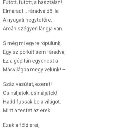
Futott, futott, s hasztalan!
Elmaradt… fáradva dől le
A nyugati hegytetőre,
Arcán szégyen lángja van.
S még mi egyre röpülünk,
Egy sziporkát sem fáradva;
Ez a gép tán egyenest a
Másvilágba megy velünk! –
Száz vasútat, ezeret!
Csináljatok, csináljatok!
Hadd fussák be a világot,
Mint a testet az erek.
Ezek a föld erei,