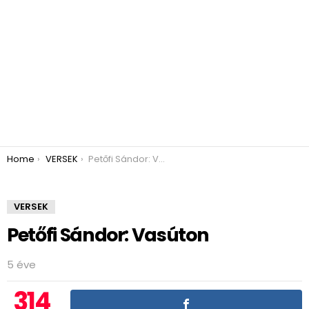
You are here:
Home
VERSEK
Petőfi Sándor: Vasúton
VERSEK
Petőfi Sándor: Vasúton
5 éve
314