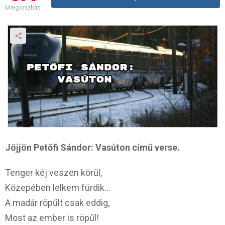
Megosztás
Jöjjön Petőfi Sándor: Vasúton című verse.
Tenger kéj veszen körűl,
Közepében lelkem fürdik…
A madár röpűlt csak eddig,
Most az ember is röpűl!