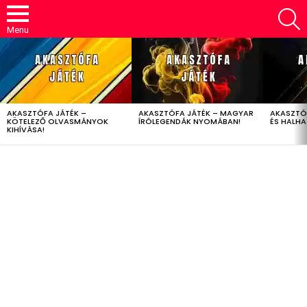
S
Menu
LATEST
STORIES
AKASZTÓFA JÁTÉK –
AKASZTÓFA JÁTÉK – MAGYAR
AKASZTÓ
KÖTELEZŐ OLVASMÁNYOK
ÍRÓLEGENDÁK NYOMÁBAN!
ÉS HALH
KIHÍVÁSA!