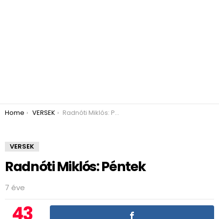
You are here:
Home
VERSEK
Radnóti Miklós: Péntek
VERSEK
Radnóti Miklós: Péntek
7 éve
43