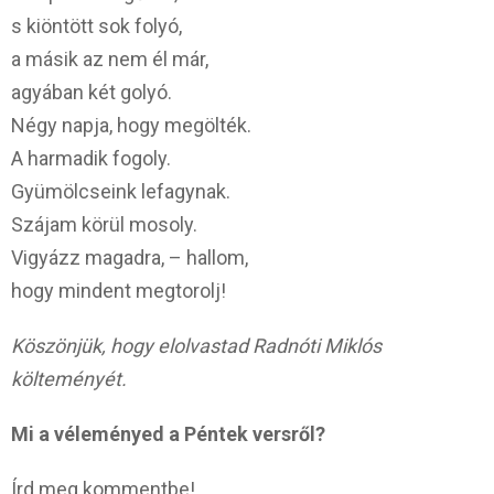
s kiöntött sok folyó,
a másik az nem él már,
agyában két golyó.
Négy napja, hogy megölték.
A harmadik fogoly.
Gyümölcseink lefagynak.
Szájam körül mosoly.
Vigyázz magadra, – hallom,
hogy mindent megtorolj!
Köszönjük, hogy elolvastad Radnóti Miklós
költeményét.
Mi a véleményed a Péntek versről?
Írd meg kommentbe!