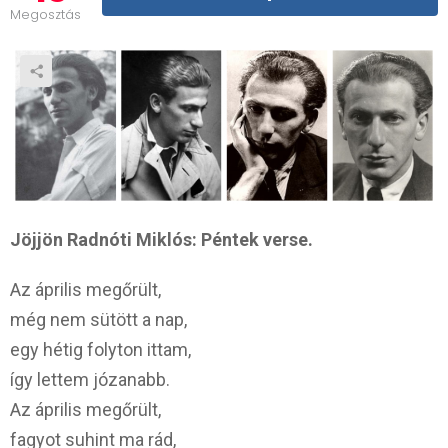
Megosztás
Jöjjön Radnóti Miklós: Péntek verse.
Az április megőrült,
még nem sütött a nap,
egy hétig folyton ittam,
így lettem józanabb.
Az április megőrült,
fagyot suhint ma rád,