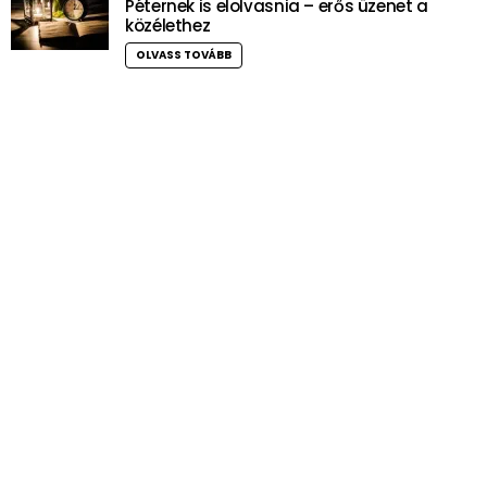
Péternek is elolvasnia – erős üzenet a
közélethez
OLVASS TOVÁBB