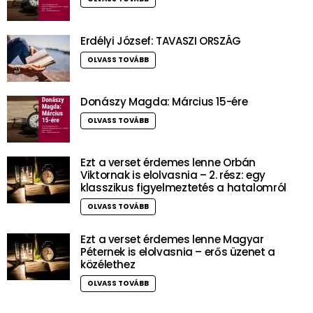
Erdélyi József: TAVASZI ORSZÁG
OLVASS TOVÁBB
Donászy Magda: Március 15-ére
OLVASS TOVÁBB
Ezt a verset érdemes lenne Orbán
Viktornak is elolvasnia – 2. rész: egy
klasszikus figyelmeztetés a hatalomról
OLVASS TOVÁBB
Ezt a verset érdemes lenne Magyar
Péternek is elolvasnia – erős üzenet a
közélethez
OLVASS TOVÁBB