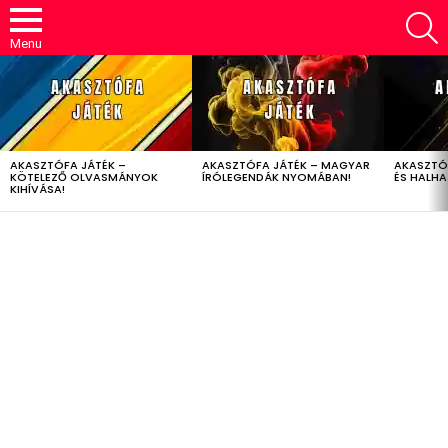
S
Menu
LATEST
STORIES
AKASZTÓFA JÁTÉK –
AKASZTÓFA JÁTÉK – MAGYAR
AKASZTÓ
KÖTELEZŐ OLVASMÁNYOK
ÍRÓLEGENDÁK NYOMÁBAN!
ÉS HALH
KIHÍVÁSA!