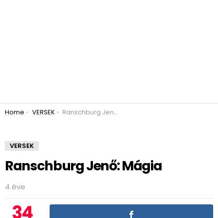
You are here:
Home
VERSEK
Ranschburg Jenő: Mágia
VERSEK
Ranschburg Jenő: Mágia
4 éve
34