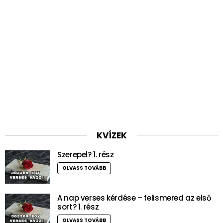
KVÍZEK
Szerepel? 1. rész
OLVASS TOVÁBB
A nap verses kérdése – felismered az első
sort? 1. rész
OLVASS TOVÁBB