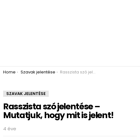
You are here:
Home
Szavak jelentése
Rasszista szó jelentése – Mutatjuk, hogy mit is jelent!
SZAVAK JELENTÉSE
Rasszista szó jelentése –
Mutatjuk, hogy mit is jelent!
4 éve