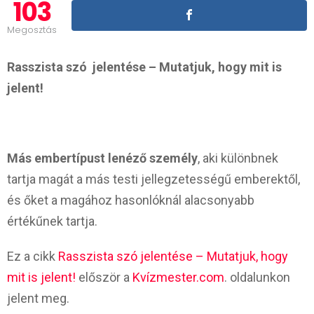
103
Megosztás
Rasszista szó jelentése – Mutatjuk, hogy mit is
jelent!
Más embertípust lenéző személy
, aki különbnek
tartja magát a más testi jellegzetességű emberektől,
és őket a magához hasonlóknál alacsonyabb
értékűnek tartja.
Ez a cikk
Rasszista szó jelentése – Mutatjuk, hogy
mit is jelent!
először a
Kvízmester.com
. oldalunkon
jelent meg.