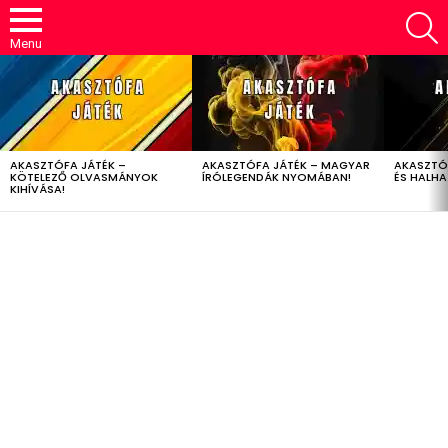
S
Menu
LATEST
STORIES
AKASZTÓFA JÁTÉK –
AKASZTÓFA JÁTÉK – MAGYAR
AKASZTÓ
KÖTELEZŐ OLVASMÁNYOK
ÍRÓLEGENDÁK NYOMÁBAN!
ÉS HALH
KIHÍVÁSA!