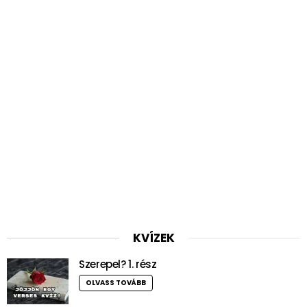
KVÍZEK
Szerepel? 1. rész
OLVASS TOVÁBB