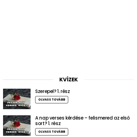
KVÍZEK
Szerepel? 1. rész
OLVASS TOVÁBB
A nap verses kérdése – felismered az első
sort? 1. rész
OLVASS TOVÁBB