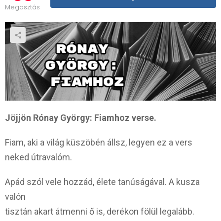
Megosztás
Jöjjön Rónay György: Fiamhoz verse.
Fiam, aki a világ küszöbén állsz, legyen ez a vers
neked útravalóm.
Apád szól vele hozzád, élete tanúságával. A kusza
valón
tisztán akart átmenni ő is, derékon fölül legalább.