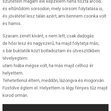
szünetein magam elé képzelem néha tiszta arcod,
és eltűnődöm sorsodon, mely sorsom folytatása is,
és jóvátétel lesz talán azért, ami bennem csonka volt
és hamis.
Szavam zenét kívánt, s nem lett, csak dadogás:
de hősi lesz és nagyszerű, ha majd folytatja más;
s bár buktatók közt botladoztam és útvesztőkben
tévelyegtem:
utam hiába mégse volt, ha más majd célhoz ér
helyettem.
Tehetetlenül éltem, meddőn, lázongva és mogorván.
Füstölve égtem el. Helyettem is légy fényes tűz majd
korod ormán.