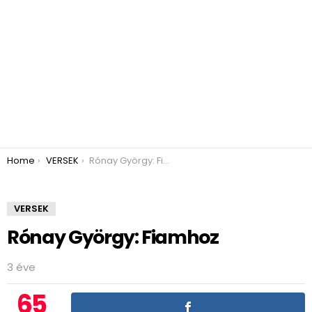
You are here:
Home
VERSEK
Rónay György: Fiamhoz
VERSEK
Rónay György: Fiamhoz
3 éve
65