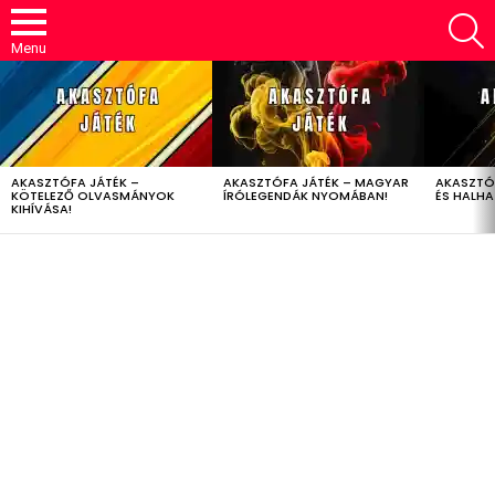
S
Menu
LATEST
STORIES
AKASZTÓFA JÁTÉK –
AKASZTÓFA JÁTÉK – MAGYAR
AKASZTÓ
KÖTELEZŐ OLVASMÁNYOK
ÍRÓLEGENDÁK NYOMÁBAN!
ÉS HALH
KIHÍVÁSA!