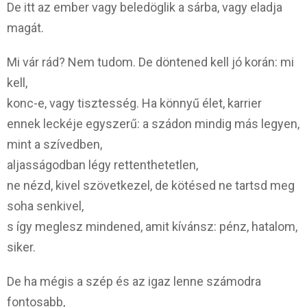
De itt az ember vagy beledöglik a sárba, vagy eladja
magát.
Mi vár rád? Nem tudom. De döntened kell jó korán: mi
kell,
konc-e, vagy tisztesség. Ha könnyű élet, karrier 
ennek leckéje egyszerű: a szádon mindig más legyen,
mint a szívedben,
aljasságodban légy rettenthetetlen,
ne nézd, kivel szövetkezel, de kötésed ne tartsd meg
soha senkivel,
s így meglesz mindened, amit kívánsz: pénz, hatalom,
siker.
De ha mégis a szép és az igaz lenne számodra
fontosabb,