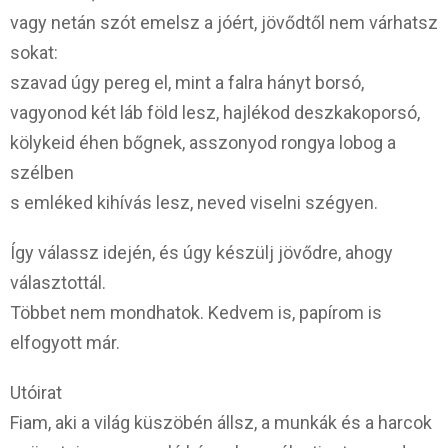
vagy netán szót emelsz a jóért, jövődtől nem várhatsz
sokat:
szavad úgy pereg el, mint a falra hányt borsó,
vagyonod két láb föld lesz, hajlékod deszkakoporsó,
kölykeid éhen bőgnek, asszonyod rongya lobog a
szélben
s emléked kihívás lesz, neved viselni szégyen.
Így válassz idején, és úgy készülj jövődre, ahogy
választottál.
Többet nem mondhatok. Kedvem is, papírom is
elfogyott már.
Utóirat
Fiam, aki a világ küszöbén állsz, a munkák és a harcok