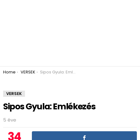
You are here:
Home
VERSEK
Sipos Gyula: Emlékezés
VERSEK
Sipos Gyula: Emlékezés
5 éve
34