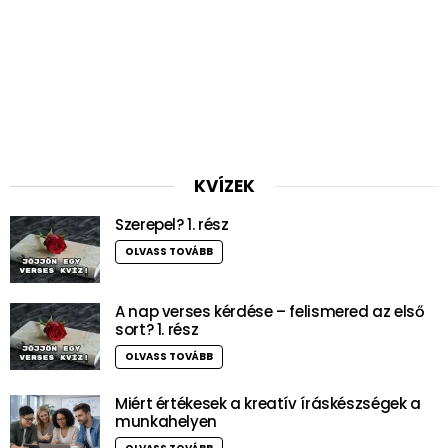
KVÍZEK
Szerepel? 1. rész
OLVASS TOVÁBB
A nap verses kérdése – felismered az első
sort? 1. rész
OLVASS TOVÁBB
Miért értékesek a kreatív íráskészségek a
munkahelyen