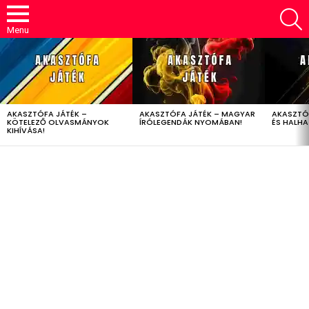
S
Menu
LATEST
STORIES
AKASZTÓFA JÁTÉK –
AKASZTÓFA JÁTÉK – MAGYAR
AKASZTÓ
KÖTELEZŐ OLVASMÁNYOK
ÍRÓLEGENDÁK NYOMÁBAN!
ÉS HALH
KIHÍVÁSA!