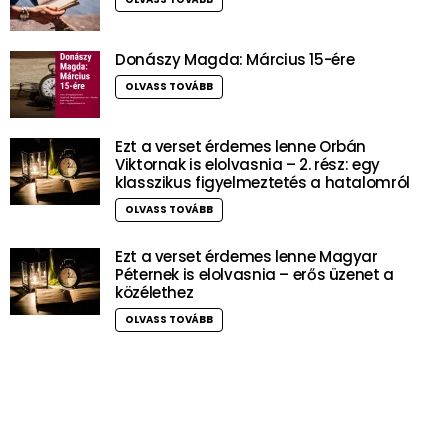
Donászy Magda: Március 15-ére
OLVASS TOVÁBB
Ezt a verset érdemes lenne Orbán
Viktornak is elolvasnia – 2. rész: egy
klasszikus figyelmeztetés a hatalomról
OLVASS TOVÁBB
Ezt a verset érdemes lenne Magyar
Péternek is elolvasnia – erős üzenet a
közélethez
OLVASS TOVÁBB