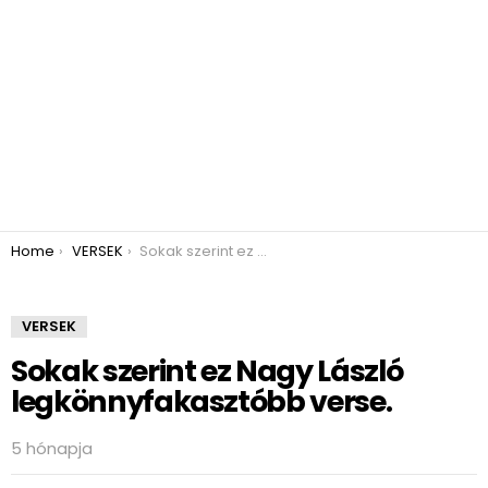
You are here:
Home
VERSEK
Sokak szerint ez Nagy László legkönnyfakasztóbb verse.
VERSEK
Sokak szerint ez Nagy László
legkönnyfakasztóbb verse.
5 hónapja