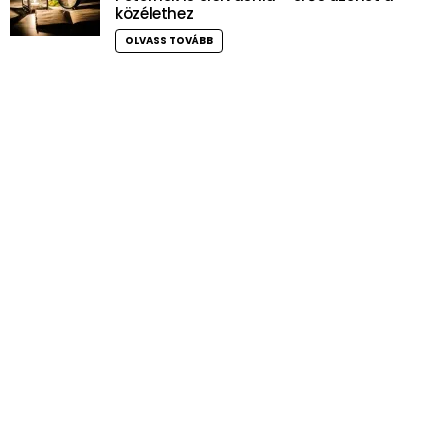
közélethez
OLVASS TOVÁBB