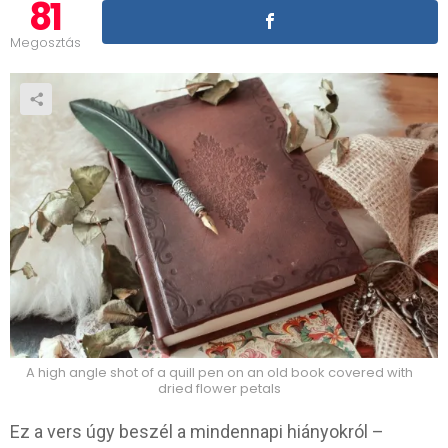
81
Megosztás
A high angle shot of a quill pen on an old book covered with
dried flower petals
Ez a vers úgy beszél a mindennapi hiányokról –