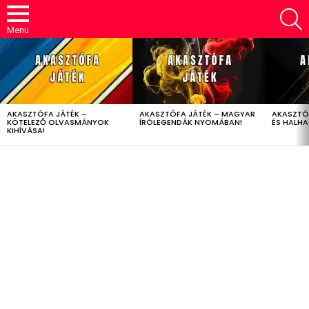
S
Menu
LATEST
STORIES
AKASZTÓFA JÁTÉK –
AKASZTÓFA JÁTÉK – MAGYAR
AKASZTÓ
KÖTELEZŐ OLVASMÁNYOK
ÍRÓLEGENDÁK NYOMÁBAN!
ÉS HALH
KIHÍVÁSA!