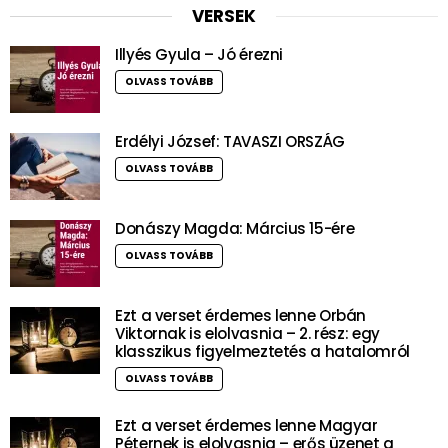
VERSEK
Illyés Gyula – Jó érezni
OLVASS TOVÁBB
Erdélyi József: TAVASZI ORSZÁG
OLVASS TOVÁBB
Donászy Magda: Március 15-ére
OLVASS TOVÁBB
Ezt a verset érdemes lenne Orbán
Viktornak is elolvasnia – 2. rész: egy
klasszikus figyelmeztetés a hatalomról
OLVASS TOVÁBB
Ezt a verset érdemes lenne Magyar
Péternek is elolvasnia – erős üzenet a