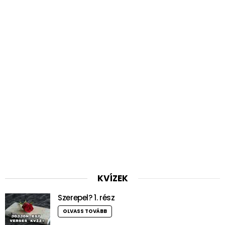
KVÍZEK
Szerepel? 1. rész
OLVASS TOVÁBB