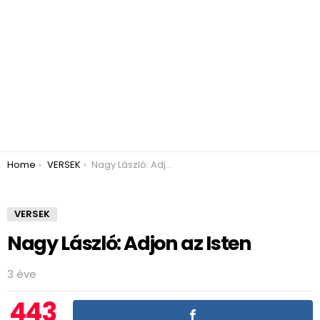
You are here:
Home
VERSEK
Nagy László: Adjon az Isten
VERSEK
Nagy László: Adjon az Isten
3 éve
443