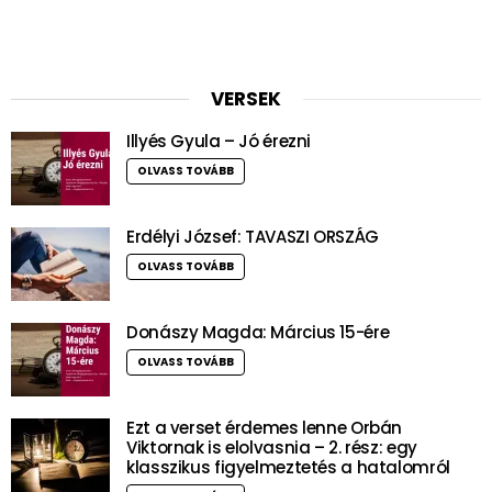
VERSEK
Illyés Gyula – Jó érezni
OLVASS TOVÁBB
Erdélyi József: TAVASZI ORSZÁG
OLVASS TOVÁBB
Donászy Magda: Március 15-ére
OLVASS TOVÁBB
Ezt a verset érdemes lenne Orbán
Viktornak is elolvasnia – 2. rész: egy
klasszikus figyelmeztetés a hatalomról