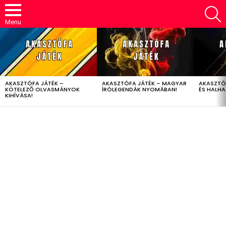
S
Menu
LATEST
STORIES
AKASZTÓFA JÁTÉK –
AKASZTÓFA JÁTÉK – MAGYAR
AKASZTÓ
KÖTELEZŐ OLVASMÁNYOK
ÍRÓLEGENDÁK NYOMÁBAN!
ÉS HALH
KIHÍVÁSA!