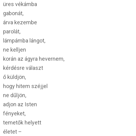
üres vékámba
gabonát,
árva kezembe
parolát,
lámpámba lángot,
ne kelljen
korán az ágyra hevernem,
kérdésre választ
ő küldjön,
hogy hitem széjjel
ne dűljön,
adjon az Isten
fényeket,
temetők helyett
életet –