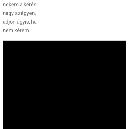
nekem a kérés
nagy szégyen,
adjon úgyis, ha
nem kérem.