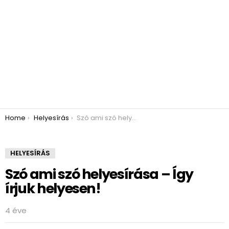
You are here:
Home
Helyesírás
Szó ami szó helyesírása – Így írjuk helyesen!
HELYESÍRÁS
Szó ami szó helyesírása – Így
írjuk helyesen!
4 éve