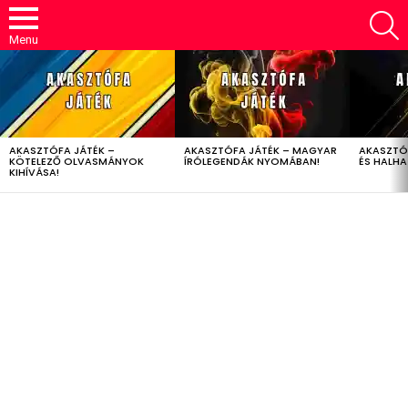
S
Menu
LATEST
STORIES
AKASZTÓFA JÁTÉK –
AKASZTÓFA JÁTÉK – MAGYAR
AKASZTÓ
KÖTELEZŐ OLVASMÁNYOK
ÍRÓLEGENDÁK NYOMÁBAN!
ÉS HALH
KIHÍVÁSA!