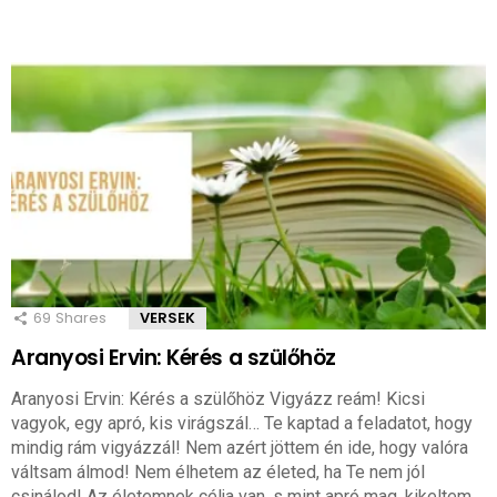
69
Shares
VERSEK
Aranyosi Ervin: Kérés a szülőhöz
Aranyosi Ervin: Kérés a szülőhöz Vigyázz reám! Kicsi
vagyok, egy apró, kis virágszál… Te kaptad a feladatot, hogy
mindig rám vigyázzál! Nem azért jöttem én ide, hogy valóra
váltsam álmod! Nem élhetem az életed, ha Te nem jól
csinálod! Az életemnek célja van, s mint apró mag, kikeltem.