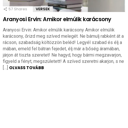
57
Shares
VERSEK
Aranyosi Ervin: Amikor elmúlik karácsony
Aranyosi Ervin: Amikor elmúlik karácsony Amikor elmúlik
karácsony, őrizd meg szíved melegét. Ne bámulj rabként át a
rácson, szabadság költözzön beléd! Legyél szabad és élj a
mában, emeld fel bátran fejedet, élj már a bőség áramában,
járjon át tiszta szeretet! Ne hagyd, hogy bármi megzavarjon,
figyeld a fényt, megszületett! A szíved szeretni akarjon, s ne
[…]
OLVASS TOVÁBB