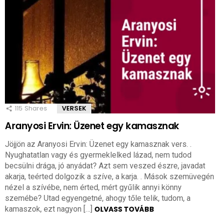
115
Shares
VERSEK
Aranyosi Ervin: Üzenet egy kamasznak
Jöjjön az Aranyosi Ervin: Üzenet egy kamasznak vers. .
Nyughatatlan vagy és gyermeklelked lázad, nem tudod
becsülni drága, jó anyádat? Azt sem veszed észre, javadat
akarja, teérted dolgozik a szíve, a karja. . Mások szemüvegén
nézel a szívébe, nem érted, mért gyűlik annyi könny
szemébe? Utad egyengetné, ahogy tőle telik, tudom, a
kamaszok, ezt nagyon […]
OLVASS TOVÁBB