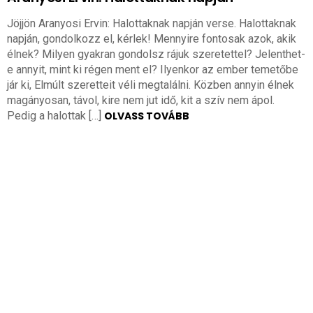
Jöjjön Aranyosi Ervin: Halottaknak napján verse. Halottaknak
napján, gondolkozz el, kérlek! Mennyire fontosak azok, akik
élnek? Milyen gyakran gondolsz rájuk szeretettel? Jelenthet-
e annyit, mint ki régen ment el? Ilyenkor az ember temetőbe
jár ki, Elmúlt szeretteit véli megtalálni. Közben annyin élnek
magányosan, távol, kire nem jut idő, kit a szív nem ápol.
Pedig a halottak […]
OLVASS TOVÁBB