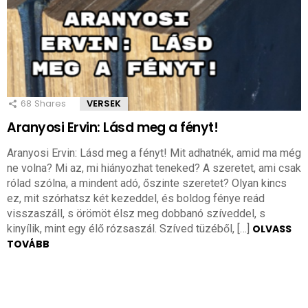
68
Shares
VERSEK
Aranyosi Ervin: Lásd meg a fényt!
Aranyosi Ervin: Lásd meg a fényt! Mit adhatnék, amid ma még
ne volna? Mi az, mi hiányozhat teneked? A szeretet, ami csak
rólad szólna, a mindent adó, őszinte szeretet? Olyan kincs
ez, mit szórhatsz két kezeddel, és boldog fénye reád
visszaszáll, s örömöt élsz meg dobbanó szíveddel, s
kinyílik, mint egy élő rózsaszál. Szíved tüzéből, […]
OLVASS
TOVÁBB