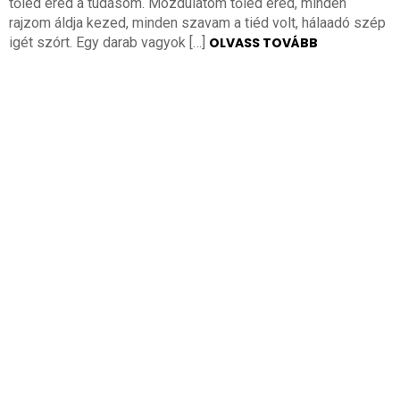
tőled ered a tudásom. Mozdulatom tőled ered, minden
rajzom áldja kezed, minden szavam a tiéd volt, hálaadó szép
igét szórt. Egy darab vagyok […]
OLVASS TOVÁBB