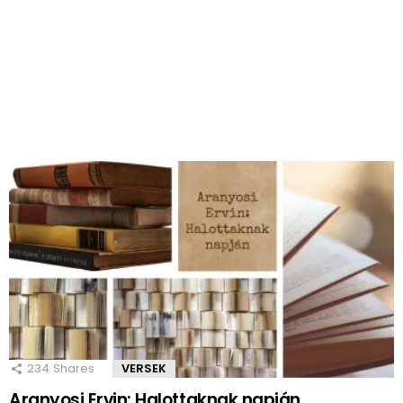
234
Shares
VERSEK
Aranyosi Ervin: Halottaknak napján