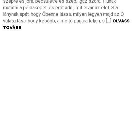
szépre és jóra, becsületre és szép, igaz szóra. Fiúnak
mutatni a példaképet, és erőt adni, mit elvár az élet. S a
lánynak apát, hogy Őbenne lássa, milyen legyen majd az Ő
választása, hogy később, a méltó párjára leljen, s […]
OLVASS
TOVÁBB