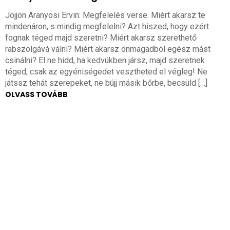
Jöjjön Aranyosi Ervin: Megfelelés verse. Miért akarsz te
mindenáron, s mindig megfelelni? Azt hiszed, hogy ezért
fognak téged majd szeretni? Miért akarsz szerethető
rabszolgává válni? Miért akarsz önmagadból egész mást
csinálni? El ne hidd, ha kedvükben jársz, majd szeretnek
téged, csak az egyéniségedet vesztheted el végleg! Ne
játssz tehát szerepeket, ne bújj másik bőrbe, becsüld […]
OLVASS TOVÁBB