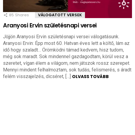
85
Shares
VÁLOGATOTT VERSEK
Aranyosi Ervin születésnapi versei
Jöjjön Aranyosi Ervin születésnapi versei válogatásunk.
Aranyosi Ervin: Épp most 60. Hatvan éves lett a költő, lám az
idő hogy szaladt… Örömködni támad kedvem, hisz tudom,
még sok maradt. Sok mindennel gazdagodtam, körül vesz a
szeretet, vígan élem a világom, nem játszok rossz szerepet.
Mennyi mindent felhalmoztam, sok tudás, felismerés, s áradt
felém visszajelzés, dicséret, […]
OLVASS TOVÁBB