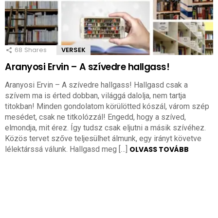
68
Shares
VERSEK
Aranyosi Ervin – A szívedre hallgass!
Aranyosi Ervin – A szívedre hallgass! Hallgasd csak a
szívem ma is érted dobban, világgá dalolja, nem tartja
titokban! Minden gondolatom körülötted kószál, várom szép
mesédet, csak ne titkolózzál! Engedd, hogy a szíved,
elmondja, mit érez. Így tudsz csak eljutni a másik szívéhez.
Közös tervet szőve teljesülhet álmunk, egy irányt követve
lélektárssá válunk. Hallgasd meg […]
OLVASS TOVÁBB