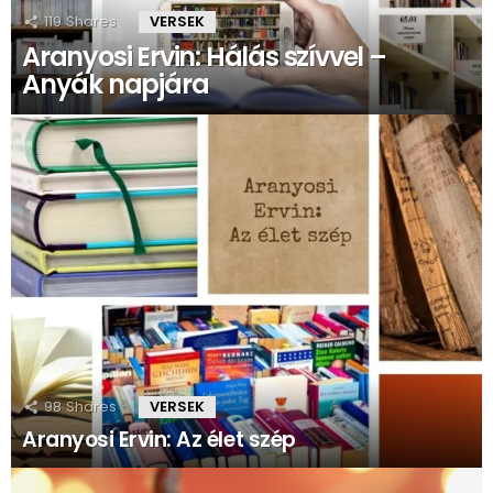
119
Shares
VERSEK
Aranyosi Ervin: Hálás szívvel –
Anyák napjára
98
Shares
VERSEK
Aranyosi Ervin: Az élet szép