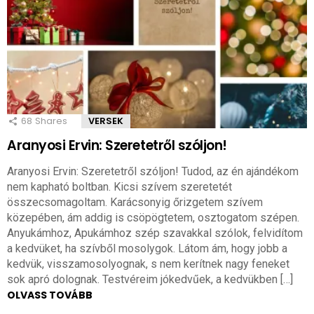
68
Shares
VERSEK
Aranyosi Ervin: Szeretetről szóljon!
Aranyosi Ervin: Szeretetről szóljon! Tudod, az én ajándékom
nem kapható boltban. Kicsi szívem szeretetét
összecsomagoltam. Karácsonyig őrizgetem szívem
közepében, ám addig is csöpögtetem, osztogatom szépen.
Anyukámhoz, Apukámhoz szép szavakkal szólok, felvidítom
a kedvüket, ha szívből mosolygok. Látom ám, hogy jobb a
kedvük, visszamosolyognak, s nem kerítnek nagy feneket
sok apró dolognak. Testvéreim jókedvűek, a kedvükben […]
OLVASS TOVÁBB