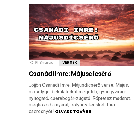
91
Shares
VERSEK
Csanádi Imre: Májusdícsérő
Jöjjön Csanádi Imre: Májusdícsérő verse. Május,
mosolygó, békák torkát megoldó, gyöngyvirág-
nyitogató, cserebogár-zúgató. Röptetsz madarat,
meghozod a nyarat, pölyhös fecskét, fára
cseresnyét!
OLVASS TOVÁBB