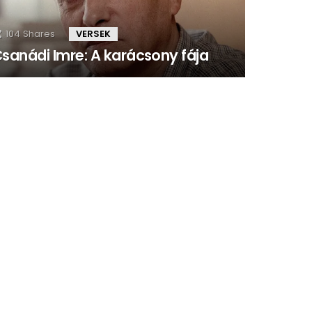
104
Shares
VERSEK
sanádi Imre: A karácsony fája