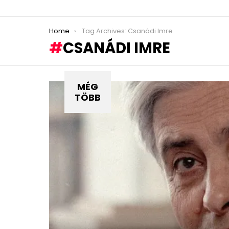
You are here:
Home
Tag Archives: Csanádi Imre
CSANÁDI IMRE
MÉG
TÖBB