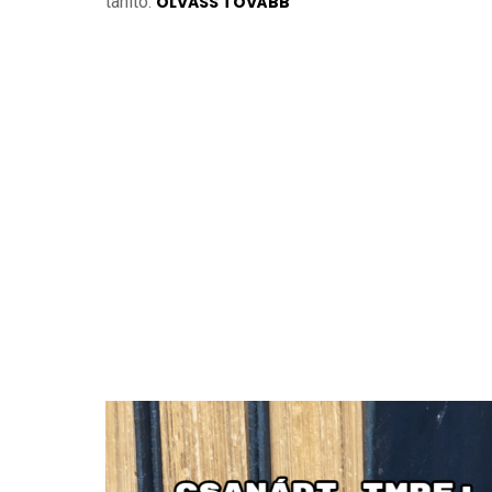
tanító.
OLVASS TOVÁBB