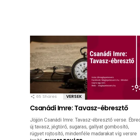
65
Shares
VERSEK
Csanádi Imre: Tavasz-ébresztő
Jöjjön Csanádi Imre: Tavasz-ébresztő verse. Ébred
új tavasz, jégtörő, sugaras, gallyat gombosító,
rügyet rojtosító, mindenféle madarakat víg versre