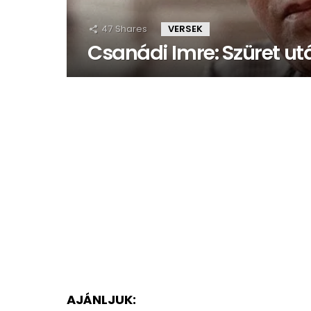
47
Shares
VERSEK
Csanádi Imre: Szüret ut
AJÁNLJUK: