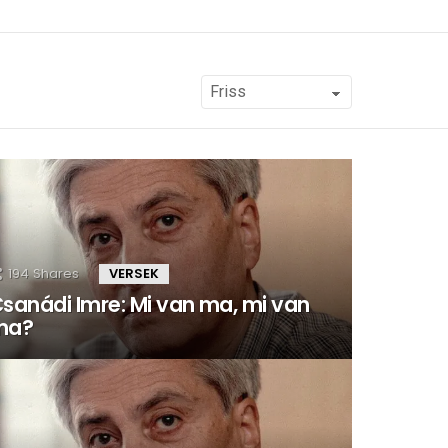
194
Shares
VERSEK
sanádi Imre: Mi van ma, mi van
ma?