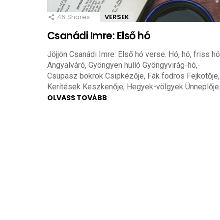
46
Shares
VERSEK
Csanádi Imre: Első hó
Jöjjön Csanádi Imre: Első hó verse. Hó, hó, friss hó
Angyalváró, Gyöngyen hulló Gyöngyvirág-hó,-
Csupasz bokrok Csipkézője, Fák fodros Fejkötője,
Kerítések Keszkenője, Hegyek-völgyek Ünneplője
OLVASS TOVÁBB