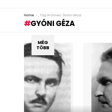
You are here:
Home
Tag Archives: Gyóni Géza
GYÓNI GÉZA
MÉG
TÖBB