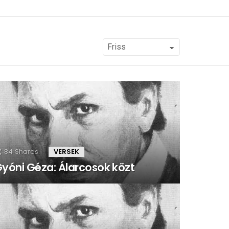
84
Shares
VERSEK
yóni Géza: Álarcosok közt