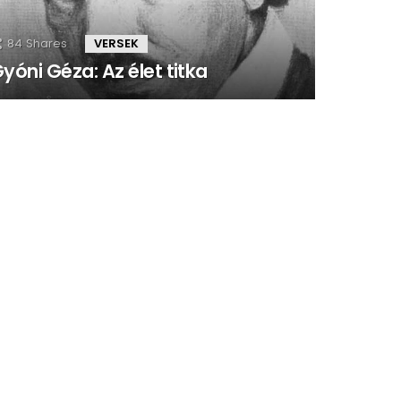
84
Shares
VERSEK
yóni Géza: Az élet titka