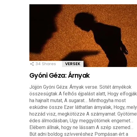
34
Shares
VERSEK
Gyóni Géza: Árnyak
Jöjjön Gyóni Géza: Árnyak verse. Sötét árnyékok
összesúgtak A felhős éjpalást alatt, Hogy elfogják
ha hajnalt mutat, A sugarat… Minthogyha most
esküdne össze Ezer láthatlan árnyalak, Hogy, mely
hozzád visz, megkötözze A szárnyamat. Gyötörne
édes álmodásban, Ugy meggyötörnek engemet…
Elébem állnak, hogy ne lássam A szép szemed…
Bút adni boldog szívveréshez Pompásan ért a