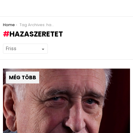
You are here:
Home
Tag Archives: hazaszeretet
HAZASZERETET
MÉG TÖBB