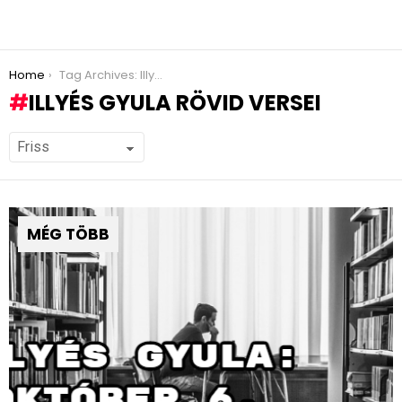
You are here:
Home
Tag Archives: Illyés Gyula rövid versei
ILLYÉS GYULA RÖVID VERSEI
MÉG TÖBB