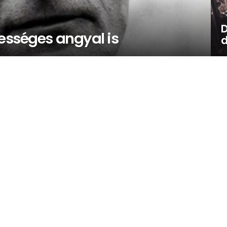
D
yességes angyal is
d