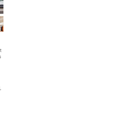
t
s
,