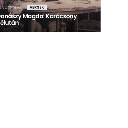
82
Shares
VERSEK
onászy Magda: Karácsony
élután