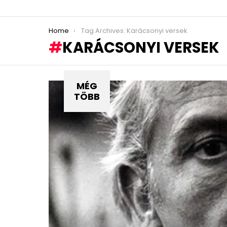
You are here:
Home
Tag Archives: Karácsonyi versek
KARÁCSONYI VERSEK
MÉG
TÖBB