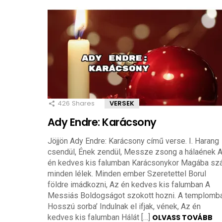
426
Shares
VERSEK
Ady Endre: Karácsony
Jöjjön Ady Endre: Karácsony című verse. I. Harang
csendül, Ének zendül, Messze zsong a hálaének 
én kedves kis falumban Karácsonykor Magába szá
minden lélek. Minden ember Szeretettel Borul
földre imádkozni, Az én kedves kis falumban A
Messiás Boldogságot szokott hozni. A templomb
Hosszú sorba’ Indulnak el ifjak, vének, Az én
kedves kis falumban Hálát […]
OLVASS TOVÁBB