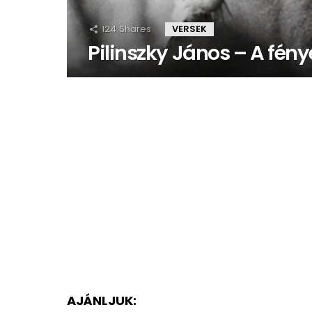
124
Shares
VERSEK
Pilinszky János – A fén
AJÁNLJUK: