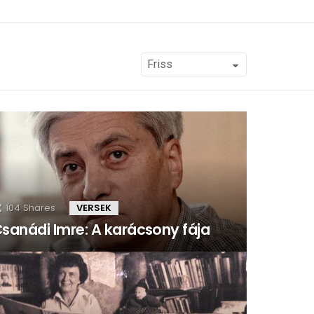
104
Shares
VERSEK
sanádi Imre: A karácsony fája