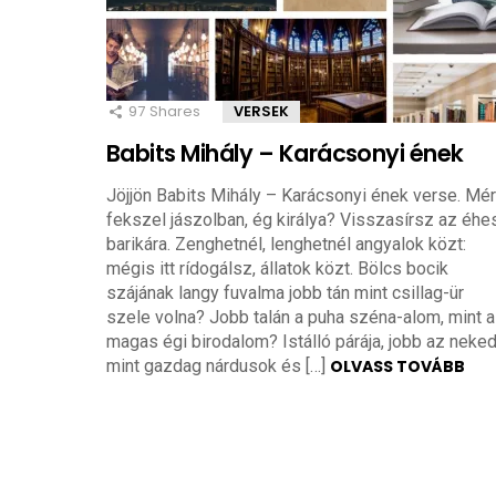
97
Shares
VERSEK
Babits Mihály – Karácsonyi ének
Jöjjön Babits Mihály – Karácsonyi ének verse. Mér
fekszel jászolban, ég királya? Visszasírsz az éhe
barikára. Zenghetnél, lenghetnél angyalok közt:
mégis itt rídogálsz, állatok közt. Bölcs bocik
szájának langy fuvalma jobb tán mint csillag-ür
szele volna? Jobb talán a puha széna-alom, mint a
magas égi birodalom? Istálló párája, jobb az neked
mint gazdag nárdusok és […]
OLVASS TOVÁBB