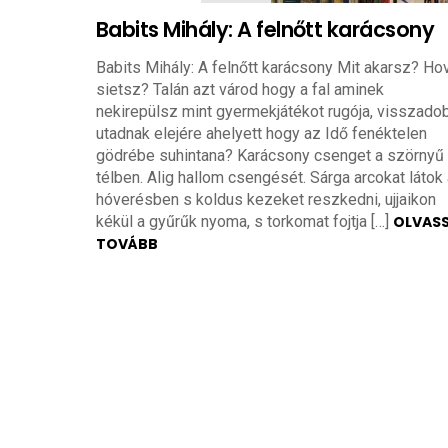
Babits Mihály: A felnőtt karácsony
Babits Mihály: A felnőtt karácsony Mit akarsz? Ho
sietsz? Talán azt várod hogy a fal aminek
nekirepülsz mint gyermekjátékot rugója, visszado
utadnak elejére ahelyett hogy az Idő fenéktelen
gödrébe suhintana? Karácsony csenget a szörnyű
télben. Alig hallom csengését. Sárga arcokat látok
hóverésben s koldus kezeket reszkedni, ujjaikon
kékül a gyűrűk nyoma, s torkomat fojtja […]
OLVAS
TOVÁBB