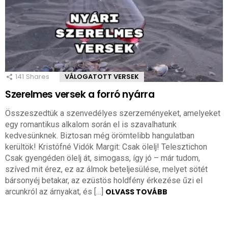
141
Shares
VÁLOGATOTT VERSEK
Szerelmes versek a forró nyárra
Összeszedtük a szenvedélyes szerzeményeket, amelyeket
egy romantikus alkalom során el is szavalhatunk
kedvesünknek. Biztosan még örömtelibb hangulatban
kerültök! Kristófné Vidók Margit: Csak ölelj! Telesztichon
Csak gyengéden ölelj át, simogass, így jó – már tudom,
szíved mit érez, ez az álmok beteljesülése, melyet sötét
bársonyéj betakar, az ezüstös holdfény érkezése űzi el
arcunkról az árnyakat, és […]
OLVASS TOVÁBB