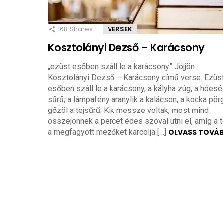
168
Shares
VERSEK
Kosztolányi Dezső – Karácsony
„ezüst esőben száll le a karácsony” Jöjjön
Kosztolányi Dezső – Karácsony című verse. Ezüs
esőben száll le a karácsony, a kályha zúg, a hóesé
sűrű; a lámpafény aranylik a kalácson, a kocka pörg
gőzöl a tejsűrű. Kik messze voltak, most mind
összejönnek a percet édes szóval ütni el, amíg a t
a megfagyott mezőket karcolja […]
OLVASS TOVÁ