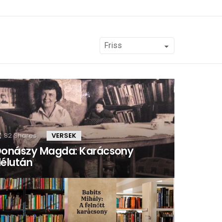
82
Shares
VERSEK
onászy Magda: Karácsony
élután