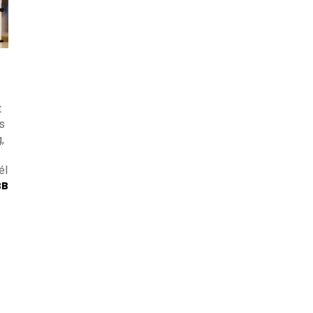
t
s
,
él
BB