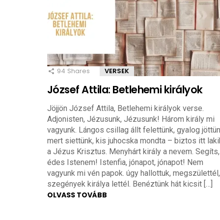
94
Shares
VERSEK
József Attila: Betlehemi királyok
Jöjjön József Attila, Betlehemi királyok verse.
Adjonisten, Jézusunk, Jézusunk! Három király mi
vagyunk. Lángos csillag állt felettünk, gyalog jöttün
mert siettünk, kis juhocska mondta – biztos itt laki
a Jézus Krisztus. Menyhárt király a nevem. Segíts,
édes Istenem! Istenfia, jónapot, jónapot! Nem
vagyunk mi vén papok. úgy hallottuk, megszülettél,
szegények királya lettél. Benéztünk hát kicsit […]
OLVASS TOVÁBB