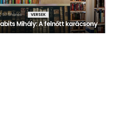
57
Shares
VERSEK
abits Mihály: A felnőtt karácsony