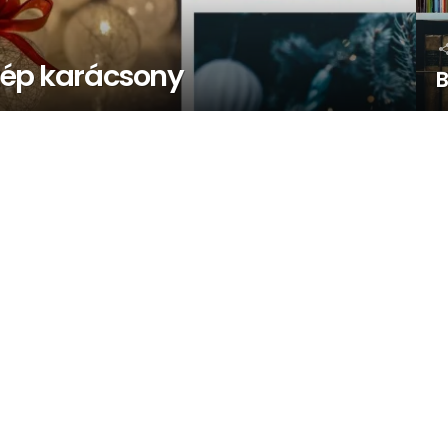
szép karácsony
B