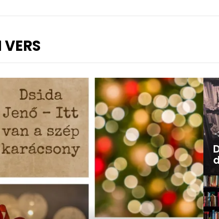
 VERS
D
d