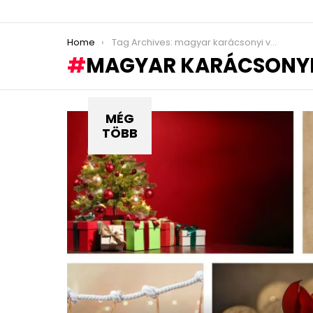
You are here:
Home
Tag Archives: magyar karácsonyi vers
MAGYAR KARÁCSONYI
MÉG
TÖBB