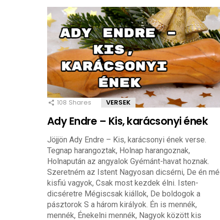
108
Shares
VERSEK
Ady Endre – Kis, karácsonyi ének
Jöjjön Ady Endre – Kis, karácsonyi ének verse.
Tegnap harangoztak, Holnap harangoznak,
Holnapután az angyalok Gyémánt-havat hoznak.
Szeretném az Istent Nagyosan dicsérni, De én m
kisfiú vagyok, Csak most kezdek élni. Isten-
dicséretre Mégiscsak kiállok, De boldogok a
pásztorok S a három királyok. Én is mennék,
mennék, Énekelni mennék, Nagyok között kis