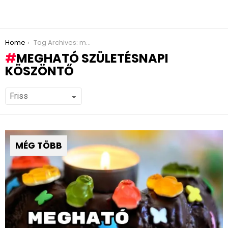
You are here:
Home
Tag Archives: megható születésnapi köszöntő
MEGHATÓ SZÜLETÉSNAPI
KÖSZÖNTŐ
MÉG TÖBB