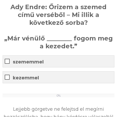
Ady Endre: Őrizem a szemed
című verséből – Mi illik a
következő sorba?
„Már vénülő ________ fogom meg
a kezedet.”
szememmel
kezemmel
0%
0
%
Lejjebb görgetve ne felejtsd el megírni
hozzászólásba, hogy hány kérdésre válaszoltál