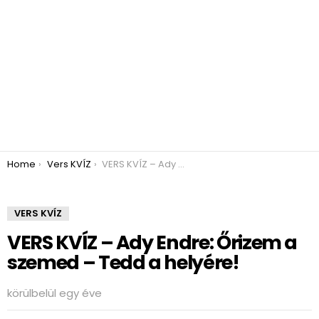
You are here:
Home
Vers KVÍZ
VERS KVÍZ – Ady Endre: Őrizem a szemed – Tedd a helyére!
VERS KVÍZ
VERS KVÍZ – Ady Endre: Őrizem a
szemed – Tedd a helyére!
körülbelül egy éve