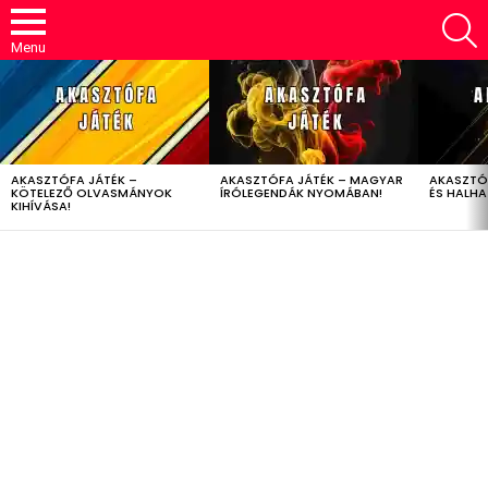
S
Menu
LATEST
STORIES
AKASZTÓFA JÁTÉK –
AKASZTÓFA JÁTÉK – MAGYAR
AKASZTÓ
KÖTELEZŐ OLVASMÁNYOK
ÍRÓLEGENDÁK NYOMÁBAN!
ÉS HALH
KIHÍVÁSA!