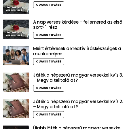
OLVASS TOVÁBB
A nap verses kérdése – felismered az első
sort? 1. rész
OLVASS TOVÁBB
Miért értékesek a kreatív íráskészségek a
munkahelyen
OLVASS TOVÁBB
Játék a népszerű magyar versekkel kvíz 3.
– Megy a telitalálat?
OLVASS TOVÁBB
Játék a népszerű magyar versekkel kvíz 2.
– Megy a telitalálat?
OLVASS TOVÁBB
Újabb játék a népszerű magyar versekkel