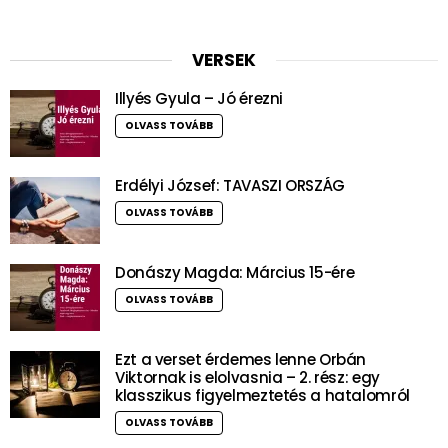
VERSEK
Illyés Gyula – Jó érezni
OLVASS TOVÁBB
Erdélyi József: TAVASZI ORSZÁG
OLVASS TOVÁBB
Donászy Magda: Március 15-ére
OLVASS TOVÁBB
Ezt a verset érdemes lenne Orbán
Viktornak is elolvasnia – 2. rész: egy
klasszikus figyelmeztetés a hatalomról
OLVASS TOVÁBB