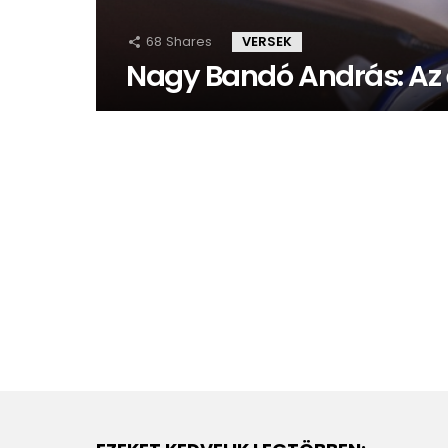
68
Shares
VERSEK
Nagy Bandó András: A