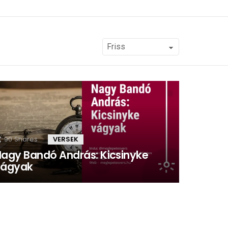
90
Shares
VERSEK
agy Bandó András: Kicsinyke
vágyak