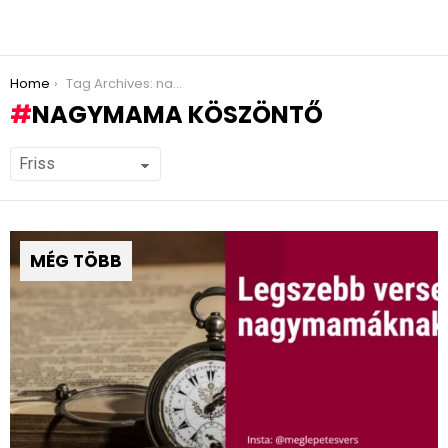
You are here:
Home
Tag Archives: nagymama köszöntő
NAGYMAMA KÖSZÖNTŐ
MÉG TÖBB