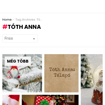
You are here:
Home
Tag Archives: Tóth Anna
TÓTH ANNA
MÉG TÖBB