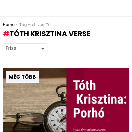
You are here:
Home
Tag Archives: Tóth Krisztina verse
TÓTH KRISZTINA VERSE
MÉG TÖBB