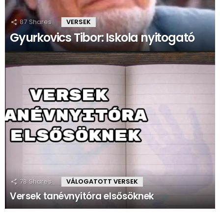
87
Shares
VERSEK
Gyurkovics Tibor: Iskola nyitogató
78
Shares
VÁLOGATOTT VERSEK
Versek tanévnyitóra elsősöknek