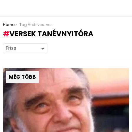
You are here:
Home
Tag Archives: versek tanévnyitóra
VERSEK TANÉVNYITÓRA
MÉG TÖBB