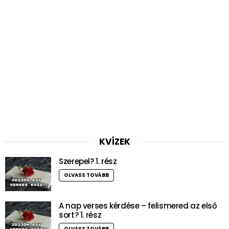
KVÍZEK
Szerepel? 1. rész
OLVASS TOVÁBB
A nap verses kérdése – felismered az első
sort? 1. rész
OLVASS TOVÁBB