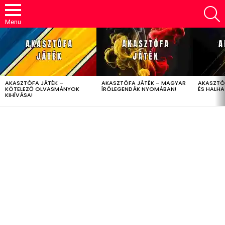
S
Menu
LATEST
STORIES
AKASZTÓFA JÁTÉK –
AKASZTÓFA JÁTÉK – MAGYAR
AKASZTÓ
KÖTELEZŐ OLVASMÁNYOK
ÍRÓLEGENDÁK NYOMÁBAN!
ÉS HALH
KIHÍVÁSA!