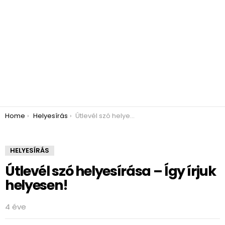
You are here:
Home
Helyesírás
Útlevél szó helyesírása – Így írjuk helyesen!
HELYESÍRÁS
Útlevél szó helyesírása – Így írjuk
helyesen!
4 éve