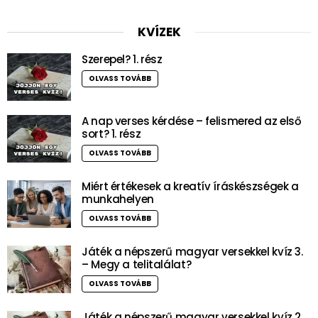
KVÍZEK
Szerepel? 1. rész
OLVASS TOVÁBB
A nap verses kérdése – felismered az első
sort? 1. rész
OLVASS TOVÁBB
Miért értékesek a kreatív íráskészségek a
munkahelyen
OLVASS TOVÁBB
Játék a népszerű magyar versekkel kvíz 3.
– Megy a telitalálat?
OLVASS TOVÁBB
Játék a népszerű magyar versekkel kvíz 2.