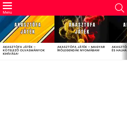
S
Menu
LATEST
STORIES
AKASZTÓFA JÁTÉK –
AKASZTÓFA JÁTÉK – MAGYAR
AKASZTÓ
KÖTELEZŐ OLVASMÁNYOK
ÍRÓLEGENDÁK NYOMÁBAN!
ÉS HALH
KIHÍVÁSA!