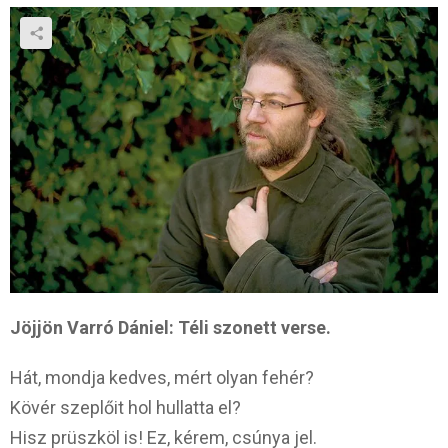
Jöjjön Varró Dániel: Téli szonett verse.
Hát, mondja kedves, mért olyan fehér?
Kövér szeplőit hol hullatta el?
Hisz prüszköl is! Ez, kérem, csúnya jel.