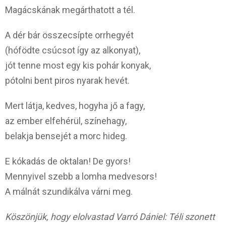
Magácskának megárthatott a tél.
A dér bár összecsípte orrhegyét
(hófödte csúcsot így az alkonyat),
jót tenne most egy kis pohár konyak,
pótolni bent piros nyarak hevét.
Mert látja, kedves, hogyha jő a fagy,
az ember elfehérül, színehagy,
belakja bensejét a morc hideg.
E kókadás de oktalan! De gyors!
Mennyivel szebb a lomha medvesors!
A málnát szundikálva várni meg.
Köszönjük, hogy elolvastad Varró Dániel: Téli szonett