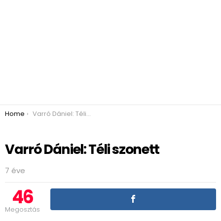
You are here:
Home
Varró Dániel: Téli szonett
Varró Dániel: Téli szonett
7 éve
46
Megosztás