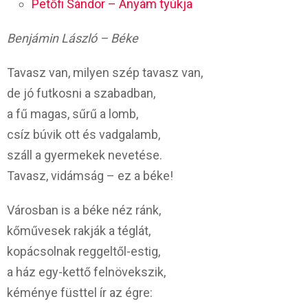
Petőfi Sándor – Anyám tyúkja
Benjámin László – Béke
Tavasz van, milyen szép tavasz van,
de jó futkosni a szabadban,
a fű magas, sűrű a lomb,
csíz búvik ott és vadgalamb,
száll a gyermekek nevetése.
Tavasz, vidámság – ez a béke!
Városban is a béke néz ránk,
kőművesek rakják a téglát,
kopácsolnak reggeltől-estig,
a ház egy-kettő felnövekszik,
kéménye füsttel ír az égre: