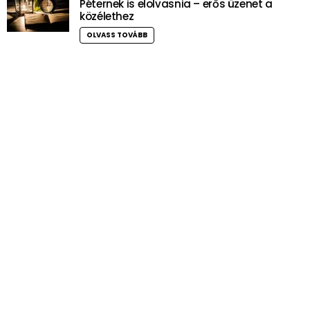
Péternek is elolvasnia – erős üzenet a
közélethez
OLVASS TOVÁBB