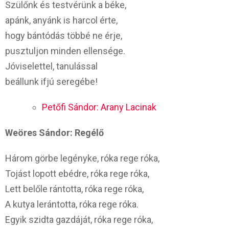
Szülőnk és testvérünk a béke,
apánk, anyánk is harcol érte,
hogy bántódás többé ne érje,
pusztuljon minden ellensége.
Jóviselettel, tanulással
beállunk ifjú seregébe!
Petőfi Sándor: Arany Lacinak
Weöres Sándor: Regélő
Három görbe legényke, róka rege róka,
Tojást lopott ebédre, róka rege róka,
Lett belőle rántotta, róka rege róka,
A kutya lerántotta, róka rege róka.
Egyik szidta gazdáját, róka rege róka,