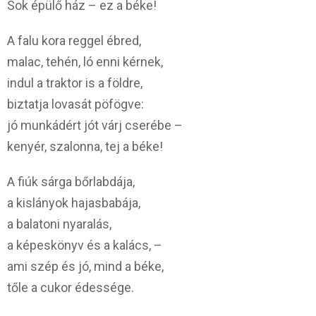
Sok épülő ház – ez a béke!
A falu kora reggel ébred,
malac, tehén, ló enni kérnek,
indul a traktor is a földre,
biztatja lovasát pöfögve:
jó munkádért jót várj cserébe –
kenyér, szalonna, tej a béke!
A fiúk sárga bőrlabdája,
a kislányok hajasbabája,
a balatoni nyaralás,
a képeskönyv és a kalács, –
ami szép és jó, mind a béke,
tőle a cukor édessége.