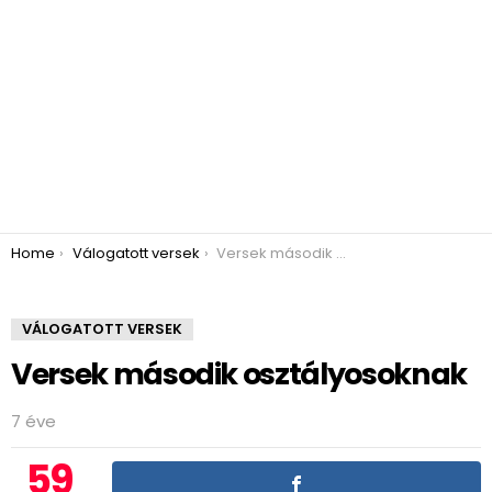
You are here:
Home
Válogatott versek
Versek második osztályosoknak
VÁLOGATOTT VERSEK
Versek második osztályosoknak
7 éve
59