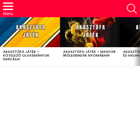
S
Menu
LATEST
STORIES
AKASZTÓFA JÁTÉK –
AKASZTÓFA JÁTÉK – MAGYAR
AKASZTÓ
KÖTELEZŐ OLVASMÁNYOK
ÍRÓLEGENDÁK NYOMÁBAN!
ÉS HALH
KIHÍVÁSA!