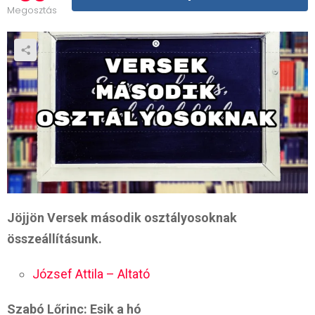
Megosztás
Jöjjön Versek második osztályosoknak
összeállításunk.
József Attila – Altató
Szabó Lőrinc: Esik a hó