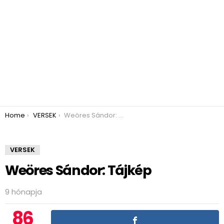
You are here:
Home
VERSEK
Weöres Sándor: Tájkép
VERSEK
Weöres Sándor: Tájkép
9 hónapja
86