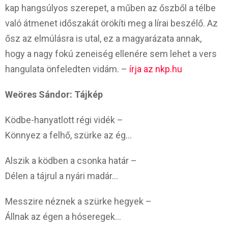
kap hangsúlyos szerepet, a műben az őszből a télbe
való átmenet időszakát örökíti meg a lírai beszélő. Az
ősz az elmúlásra is utal, ez a magyarázata annak,
hogy a nagy fokú zeneiség ellenére sem lehet a vers
hangulata önfeledten vidám. –
írja az nkp.hu
Weöres Sándor: Tájkép
Ködbe-hanyatlott régi vidék –
Könnyez a felhő, szürke az ég…
Alszik a ködben a csonka határ –
Délen a tájrul a nyári madár…
Messzire néznek a szürke hegyek –
Állnak az égen a hóseregek…