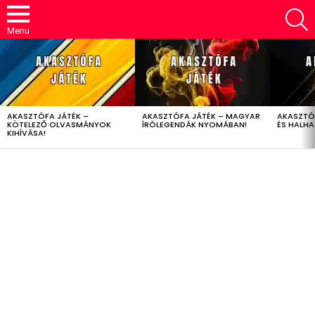
S
Menu
LATEST
STORIES
AKASZTÓFA JÁTÉK –
AKASZTÓFA JÁTÉK – MAGYAR
AKASZTÓ
KÖTELEZŐ OLVASMÁNYOK
ÍRÓLEGENDÁK NYOMÁBAN!
ÉS HALH
KIHÍVÁSA!