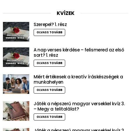
KVÍZEK
Szerepel? 1. rész
OLVASS TOVÁBB
A nap verses kérdése – felismered az első
sort? 1. rész
OLVASS TOVÁBB
Miért értékesek a kreatív íráskészségek a
munkahelyen
OLVASS TOVÁBB
Játék a népszerű magyar versekkel kvíz 3.
– Megy a telitalálat?
OLVASS TOVÁBB
Játék a népszerű magyar versekkel kvíz 2.