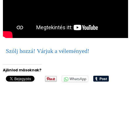
Szólj hozzá! Várjuk a véleményed!
Ajánlod másoknak?
WhatsApp