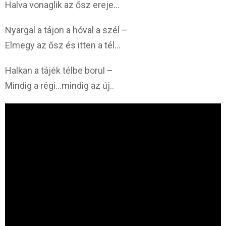
Halva vonaglik az ősz ereje…
Nyargal a tájon a hóval a szél –
Elmegy az ősz és itten a tél…
Halkan a tájék télbe borul –
Mindig a régi…mindig az új..