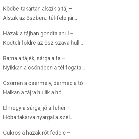
Ködbe-takartan alszik a táj –
Alszik az őszben…tél-fele jár…
Házak a tájban gondtalanul –
Ködteli földre az ősz szava hull…
Barna a tájék, sárga a fa –
Nyikkan a csöndben a tél fogata…
Csörren a csermely, dermed a tó –
Halkan a tájra hullik a hó…
Elmegy a sárga, jő a fehér –
Hóba takarva nyargal a szél…
Cukros a házak rőt fedele –