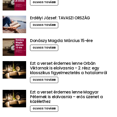
OLVASS TOVÁBB
Erdélyi József: TAVASZI ORSZÁG
OLVASS TOVÁBB
Donászy Magda: Március 15-ére
OLVASS TOVÁBB
Ezt a verset érdemes lenne Orbán
Viktornak is elolvasnia – 2. rész: egy
klasszikus figyelmeztetés a hatalomról
OLVASS TOVÁBB
Ezt a verset érdemes lenne Magyar
Péternek is elolvasnia – erős üzenet a
közélethez
OLVASS TOVÁBB