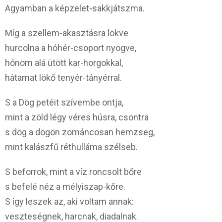
Agyamban a képzelet-sakkjátszma.
Míg a szellem-akasztásra lökve
hurcolna a hóhér-csoport nyögve,
hónom alá ütött kar-horgokkal,
hátamat lökő tenyér-tányérral.
S a Dög petéit szívembe ontja,
mint a zöld légy véres húsra, csontra
s dög a dögön zománcosan hemzseg,
mint kalászfű réthulláma szélseb.
S beforrok, mint a víz roncsolt bőre
s befelé néz a mélyiszap-kőre.
S így leszek az, aki voltam annak:
veszteségnek, harcnak, diadalnak.