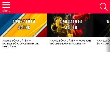
S
Menu
LATEST
STORIES
AKASZTÓFA JÁTÉK –
AKASZTÓFA JÁTÉK – MAGYAR
AKASZTÓ
KÖTELEZŐ OLVASMÁNYOK
ÍRÓLEGENDÁK NYOMÁBAN!
ÉS HALH
KIHÍVÁSA!