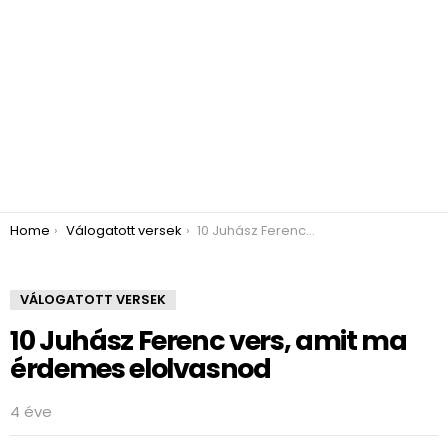
You are here:
Home
Válogatott versek
10 Juhász Ferenc vers, amit ma érdemes elolvasnod
VÁLOGATOTT VERSEK
10 Juhász Ferenc vers, amit ma
érdemes elolvasnod
4 éve