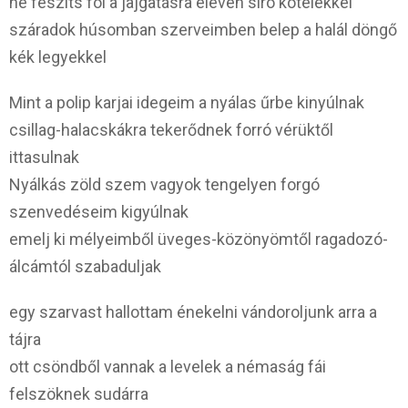
ne feszíts föl a jajgatásra eleven síró kötelekkel
száradok húsomban szerveimben belep a halál döngő
kék legyekkel
Mint a polip karjai idegeim a nyálas űrbe kinyúlnak
csillag-halacskákra tekerődnek forró vérüktől
ittasulnak
Nyálkás zöld szem vagyok tengelyen forgó
szenvedéseim kigyúlnak
emelj ki mélyeimből üveges-közönyömtől ragadozó-
álcámtól szabaduljak
egy szarvast hallottam énekelni vándoroljunk arra a
tájra
ott csöndből vannak a levelek a némaság fái
felszöknek sudárra