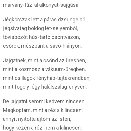
márvány-tűzfal alkonyat-sajgása.
Jégkorszak lett a párás dzsungelből,
jégsivatag boldog lét-selyemből,
tövisbozót hús-tartó csontvázon,
csőrök, mészpánt a savó-hiányon.
Jajgatnék, mint a csönd az üresben,
mint a kozmosz a vákuum-üregben,
mint csillagok fényhab-tajtékrendben,
mint fogoly légy halálszalag-enyven.
De jajgatni semmi kedvem nincsen.
Megkoptam, mint a réz a kilincsen:
annyit nyitotta ajtóm az Isten,
hogy kezén a réz, nem a kilincsen.