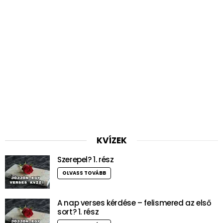
KVÍZEK
Szerepel? 1. rész
OLVASS TOVÁBB
A nap verses kérdése – felismered az első
sort? 1. rész