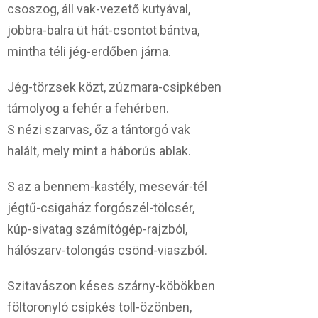
csoszog, áll vak-vezető kutyával,
jobbra-balra üt hát-csontot bántva,
mintha téli jég-erdőben járna.
Jég-törzsek közt, zúzmara-csipkében
támolyog a fehér a fehérben.
S nézi szarvas, őz a tántorgó vak
halált, mely mint a háborús ablak.
S az a bennem-kastély, mesevár-tél
jégtű-csigaház forgószél-tölcsér,
kúp-sivatag számítógép-rajzból,
hálószarv-tolongás csönd-viaszból.
Szitavászon késes szárny-köbökben
föltoronyló csipkés toll-özönben,