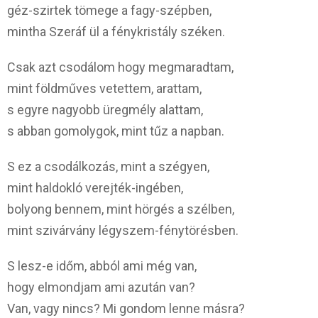
géz-szirtek tömege a fagy-szépben,
mintha Szeráf ül a fénykristály széken.
Csak azt csodálom hogy megmaradtam,
mint földműves vetettem, arattam,
s egyre nagyobb üregmély alattam,
s abban gomolygok, mint tűz a napban.
S ez a csodálkozás, mint a szégyen,
mint haldokló verejték-ingében,
bolyong bennem, mint hörgés a szélben,
mint szivárvány légyszem-fénytörésben.
S lesz-e időm, abból ami még van,
hogy elmondjam ami azután van?
Van, vagy nincs? Mi gondom lenne másra?