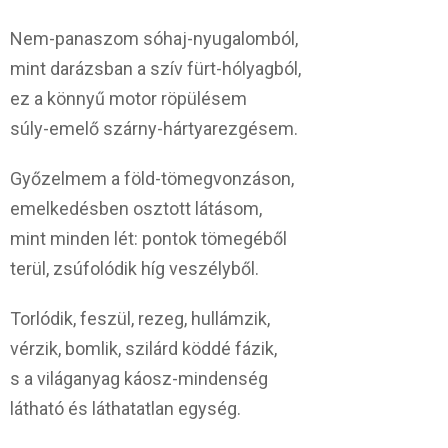
Nem-panaszom sóhaj-nyugalomból,
mint darázsban a szív fürt-hólyagból,
ez a könnyű motor röpülésem
súly-emelő szárny-hártyarezgésem.
Győzelmem a föld-tömegvonzáson,
emelkedésben osztott látásom,
mint minden lét: pontok tömegéből
terül, zsúfolódik híg veszélyből.
Torlódik, feszül, rezeg, hullámzik,
vérzik, bomlik, szilárd köddé fázik,
s a világanyag káosz-mindenség
látható és láthatatlan egység.