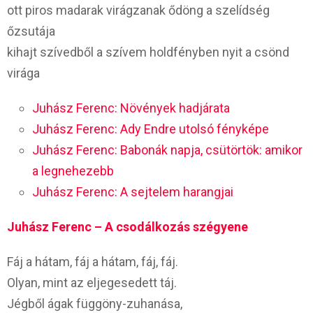
ott piros madarak virágzanak ődöng a szelídség
őzsutája
kihajt szívedből a szívem holdfényben nyit a csönd
virága
Juhász Ferenc: Növények hadjárata
Juhász Ferenc: Ady Endre utolsó fényképe
Juhász Ferenc: Babonák napja, csütörtök: amikor
a legnehezebb
Juhász Ferenc: A sejtelem harangjai
Juhász Ferenc – A csodálkozás szégyene
Fáj a hátam, fáj a hátam, fáj, fáj.
Olyan, mint az eljegesedett táj.
Jégből ágak függöny-zuhanása,