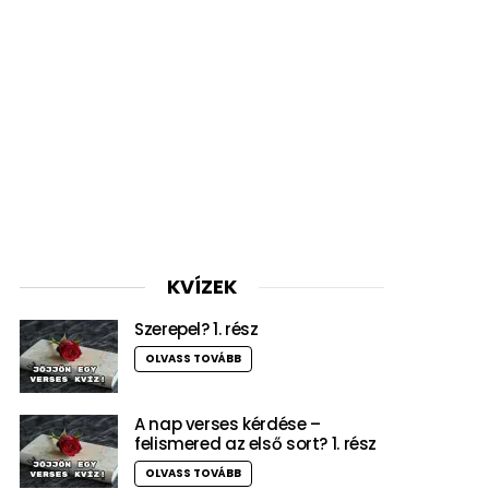
KVÍZEK
Szerepel? 1. rész
OLVASS TOVÁBB
A nap verses kérdése –
felismered az első sort? 1. rész
OLVASS TOVÁBB