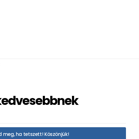
k
gkedvesebbnek
 meg, ha tetszett! Köszönjük!