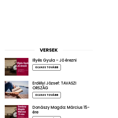
VERSEK
Illyés Gyula – Jó érezni
OLVASS TOVÁBB
Erdélyi József: TAVASZI
ORSZÁG
OLVASS TOVÁBB
Donászy Magda: Március 15-
ére