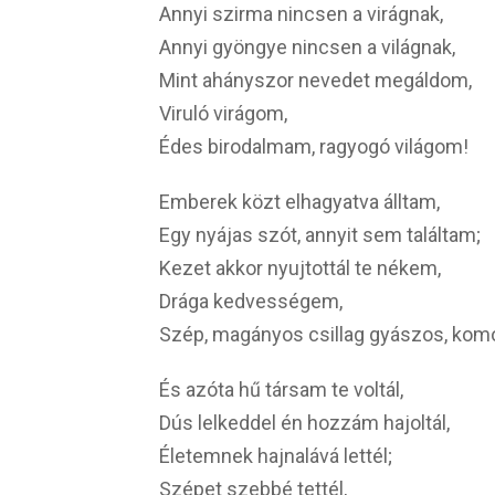
Annyi szirma nincsen a virágnak,
Annyi gyöngye nincsen a világnak,
Mint ahányszor nevedet megáldom,
Viruló virágom,
Édes birodalmam, ragyogó világom!
Emberek közt elhagyatva álltam,
Egy nyájas szót, annyit sem találtam;
Kezet akkor nyujtottál te nékem,
Drága kedvességem,
Szép, magányos csillag gyászos, kom
És azóta hű társam te voltál,
Dús lelkeddel én hozzám hajoltál,
Életemnek hajnalává lettél;
Szépet szebbé tettél,