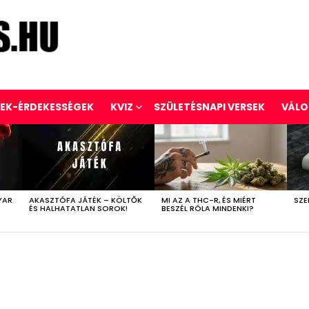
REK-ÉRDEKESSÉGEK
KVIZ
SZÜLETÉSNAPI VERSEK
VÁLO
YAR
AKASZTÓFA JÁTÉK – KÖLTŐK
MI AZ A THC-R, ÉS MIÉRT
SZE
ÉS HALHATATLAN SOROK!
BESZÉL RÓLA MINDENKI?