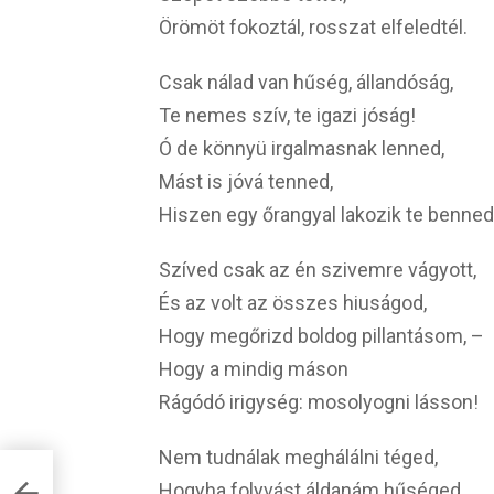
Örömöt fokoztál, rosszat elfeledtél.
Csak nálad van hűség, állandóság,
Te nemes szív, te igazi jóság!
Ó de könnyü irgalmasnak lenned,
Mást is jóvá tenned,
Hiszen egy őrangyal lakozik te benned
Szíved csak az én szivemre vágyott,
És az volt az összes hiuságod,
Hogy megőrizd boldog pillantásom, –
Hogy a mindig máson
Rágódó irigység: mosolyogni lásson!
Nem tudnálak meghálálni téged,
Hogyha folyvást áldanám hűséged,