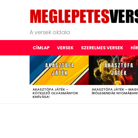
A versek oldala
CÍMLAP
VERSEK
SZERELMES VERSEK
HÍ
LATEST
STORIES
AKASZTÓFA JÁTÉK –
AKASZTÓFA JÁTÉK – MAG
KÖTELEZŐ OLVASMÁNYOK
ÍRÓLEGENDÁK NYOMÁBAN!
KIHÍVÁSA!