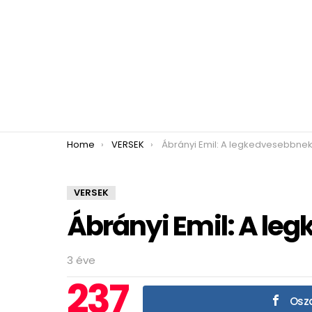
You are here:
Home
VERSEK
Ábrányi Emil: A legkedvesebbne
VERSEK
Ábrányi Emil: A le
3 éve
237
Oszd