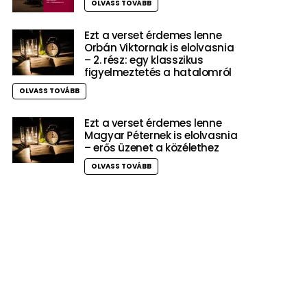
OLVASS TOVÁBB
Ezt a verset érdemes lenne
Orbán Viktornak is elolvasnia
– 2. rész: egy klasszikus
figyelmeztetés a hatalomról
OLVASS TOVÁBB
Ezt a verset érdemes lenne
Magyar Péternek is elolvasnia
– erős üzenet a közélethez
OLVASS TOVÁBB