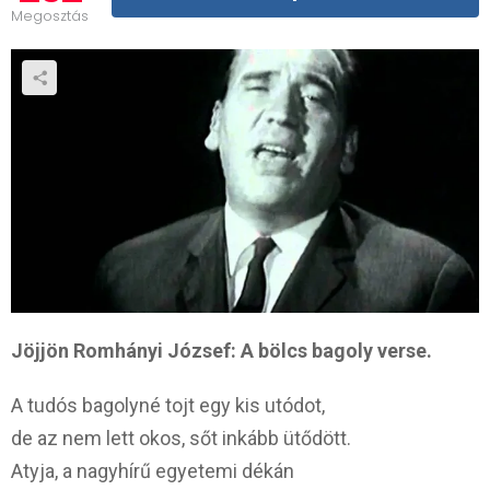
Megosztás
Jöjjön Romhányi József: A bölcs bagoly verse.
A tudós bagolyné tojt egy kis utódot,
de az nem lett okos, sőt inkább ütődött.
Atyja, a nagyhírű egyetemi dékán