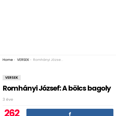
You are here:
Home
VERSEK
Romhányi József: A bölcs bagoly
VERSEK
Romhányi József: A bölcs bagoly
3 éve
262