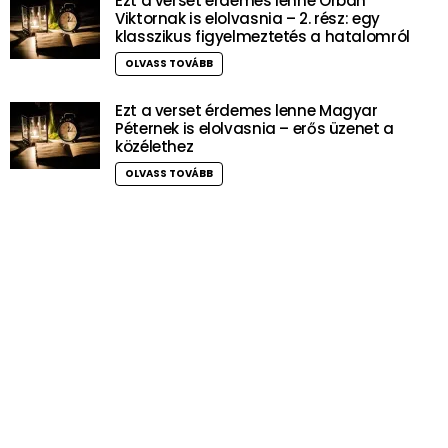
Ezt a verset érdemes lenne Orbán
Viktornak is elolvasnia – 2. rész: egy
klasszikus figyelmeztetés a hatalomról
OLVASS TOVÁBB
Ezt a verset érdemes lenne Magyar
Péternek is elolvasnia – erős üzenet a
közélethez
OLVASS TOVÁBB