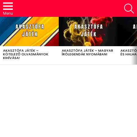
S
Menu
LATEST
STORIES
AKASZTÓFA JÁTÉK –
AKASZTÓFA JÁTÉK – MAGYAR
AKASZTÓ
KÖTELEZŐ OLVASMÁNYOK
ÍRÓLEGENDÁK NYOMÁBAN!
ÉS HALH
KIHÍVÁSA!