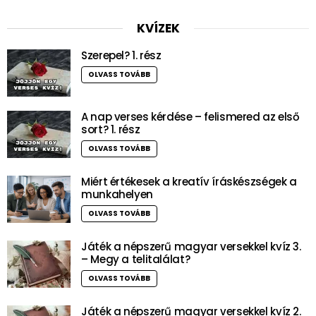
KVÍZEK
Szerepel? 1. rész
OLVASS TOVÁBB
A nap verses kérdése – felismered az első
sort? 1. rész
OLVASS TOVÁBB
Miért értékesek a kreatív íráskészségek a
munkahelyen
OLVASS TOVÁBB
Játék a népszerű magyar versekkel kvíz 3.
– Megy a telitalálat?
OLVASS TOVÁBB
Játék a népszerű magyar versekkel kvíz 2.