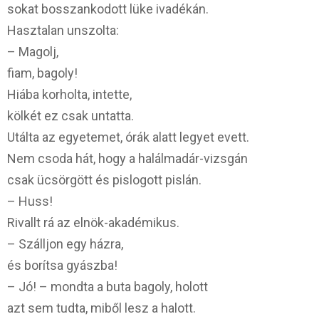
sokat bosszankodott lüke ivadékán.
Hasztalan unszolta:
– Magolj,
fiam, bagoly!
Hiába korholta, intette,
kölkét ez csak untatta.
Utálta az egyetemet, órák alatt legyet evett.
Nem csoda hát, hogy a halálmadár-vizsgán
csak ücsörgött és pislogott pislán.
– Huss!
Rivallt rá az elnök-akadémikus.
– Szálljon egy házra,
és borítsa gyászba!
– Jó! – mondta a buta bagoly, holott
azt sem tudta, miből lesz a halott.