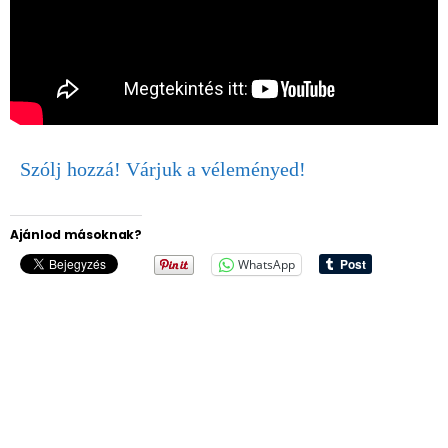
Szólj hozzá! Várjuk a véleményed!
Ajánlod másoknak?
WhatsApp