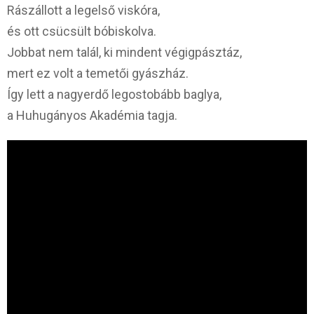
Rászállott a legelső viskóra,
és ott csücsült bóbiskolva.
Jobbat nem talál, ki mindent végigpásztáz,
mert ez volt a temetői gyászház.
Így lett a nagyerdő legostobább baglya,
a Huhugányos Akadémia tagja.