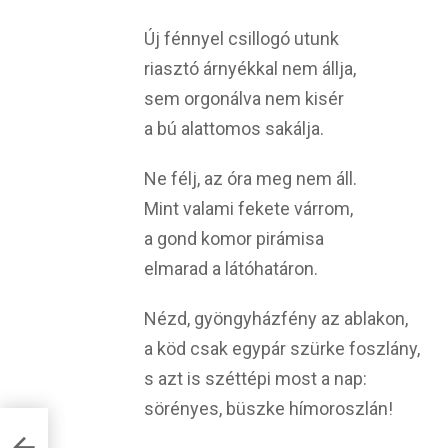
Új fénnyel csillogó utunk
riasztó árnyékkal nem állja,
sem orgonálva nem kisér
a bú alattomos sakálja.
Ne félj, az óra meg nem áll.
Mint valami fekete várrom,
a gond komor pirámisa
elmarad a látóhatáron.
Nézd, gyöngyházfény az ablakon,
a köd csak egypár szürke foszlány,
s azt is széttépi most a nap:
sörényes, büszke hímoroszlán!
e