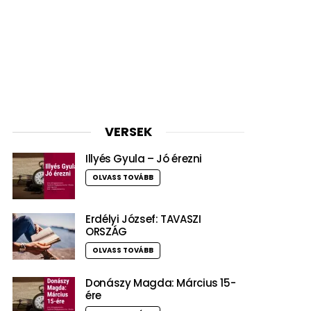
VERSEK
Illyés Gyula – Jó érezni
OLVASS TOVÁBB
Erdélyi József: TAVASZI
ORSZÁG
OLVASS TOVÁBB
Donászy Magda: Március 15-
ére