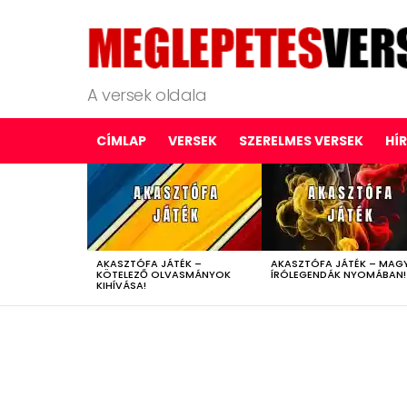
A versek oldala
CÍMLAP
VERSEK
SZERELMES VERSEK
HÍ
LATEST
STORIES
AKASZTÓFA JÁTÉK –
AKASZTÓFA JÁTÉK – MAG
KÖTELEZŐ OLVASMÁNYOK
ÍRÓLEGENDÁK NYOMÁBAN!
KIHÍVÁSA!