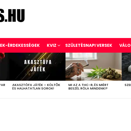
REK-ÉRDEKESSÉGEK
KVIZ
SZÜLETÉSNAPI VERSEK
VÁLO
YAR
AKASZTÓFA JÁTÉK – KÖLTŐK
MI AZ A THC-R, ÉS MIÉRT
SZE
ÉS HALHATATLAN SOROK!
BESZÉL RÓLA MINDENKI?