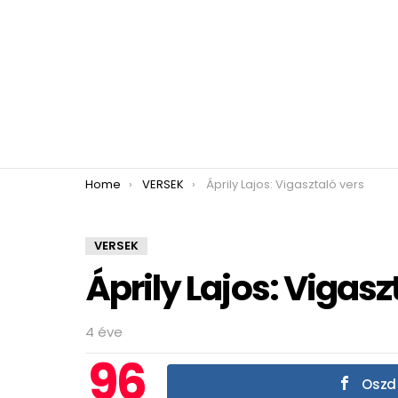
You are here:
Home
VERSEK
Áprily Lajos: Vigasztaló vers
VERSEK
Áprily Lajos: Vigasz
4 éve
96
Oszd 