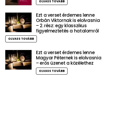
OLVASS TOVÁBB
Ezt a verset érdemes lenne
Orbán Viktornak is elolvasnia
– 2. rész: egy klasszikus
figyelmeztetés a hatalomról
OLVASS TOVÁBB
Ezt a verset érdemes lenne
Magyar Péternek is elolvasnia
– erős üzenet a közélethez
OLVASS TOVÁBB