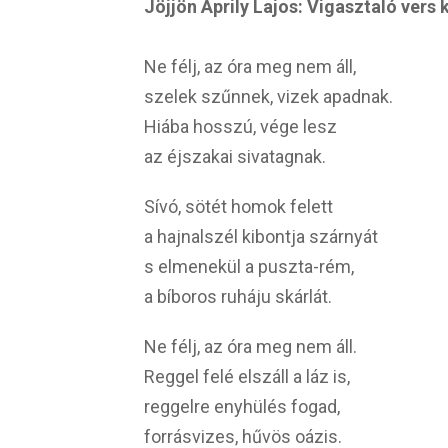
Jöjjön Áprily Lajos: Vigasztaló vers
Ne félj, az óra meg nem áll,
szelek szűnnek, vizek apadnak.
Hiába hosszú, vége lesz
az éjszakai sivatagnak.
Sívó, sötét homok felett
a hajnalszél kibontja szárnyát
s elmenekül a puszta-rém,
a bíboros ruháju skárlát.
Ne félj, az óra meg nem áll.
Reggel felé elszáll a láz is,
reggelre enyhülés fogad,
forrásvizes, hűvös oázis.