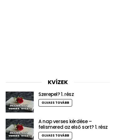
KVÍZEK
Szerepel? 1. rész
OLVASS TOVÁBB
A nap verses kérdése –
felismered az első sort? 1. rész
OLVASS TOVÁBB