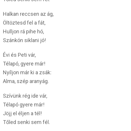
Halkan reccsen az ág,
Öltöztesd fel a fát,
Hulljon rá pihe hó,
Szánkón siklani jó!
Évi és Peti vár,
Télapó, gyere már!
Nyíljon már ki a zsák:
Alma, szép aranyág.
Szívünk rég ide vár,
Télapó gyere már!
Jöjj el éljen a tél!
Tőled senki sem fél.