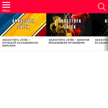
S
Menu
LATEST
STORIES
AKASZTÓFA JÁTÉK –
AKASZTÓFA JÁTÉK – MAGYAR
AKASZTÓ
KÖTELEZŐ OLVASMÁNYOK
ÍRÓLEGENDÁK NYOMÁBAN!
ÉS HALH
KIHÍVÁSA!