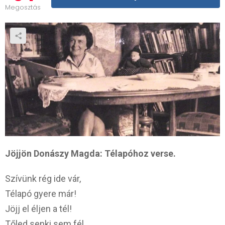
Megosztás
Jöjjön Donászy Magda: Télapóhoz verse.
Szívünk rég ide vár,
Télapó gyere már!
Jöjj el éljen a tél!
Tőled senki sem fél.