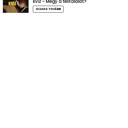
kvíz – Megy a telitalálat?
OLVASS TOVÁBB