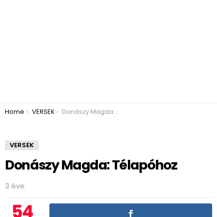
You are here:
Home
VERSEK
Donászy Magda: Télapóhoz
VERSEK
Donászy Magda: Télapóhoz
3 éve
54