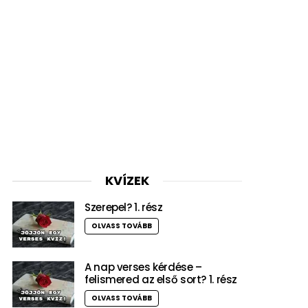
KVÍZEK
Szerepel? 1. rész
OLVASS TOVÁBB
A nap verses kérdése –
felismered az első sort? 1. rész
OLVASS TOVÁBB