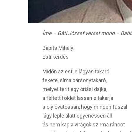
Íme – Gáti József verset mond – Babits
Babits Mihály:
Esti kérdés
Midőn az est, e lágyan takaró
fekete, síma bársonytakaró,
melyet terít egy óriási dajka,
a féltett földet lassan eltakarja
s oly óvatossan, hogy minden füszál
lágy leple alatt egyenessen áll
és nem kap a virágok szirma ráncot