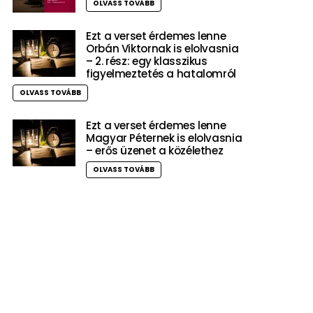
OLVASS TOVÁBB
Ezt a verset érdemes lenne
Orbán Viktornak is elolvasnia
– 2. rész: egy klasszikus
figyelmeztetés a hatalomról
OLVASS TOVÁBB
Ezt a verset érdemes lenne
Magyar Péternek is elolvasnia
– erős üzenet a közélethez
OLVASS TOVÁBB