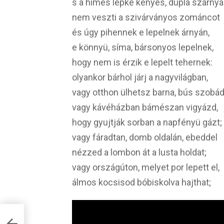
s a hímes lepke kényes, dupla szárny
nem veszti a szivárványos zománcot
és úgy pihennek e lepelnek árnyán,
e könnyü, síma, bársonyos lepelnek,
hogy nem is érzik e lepelt tehernek:
olyankor bárhol járj a nagyvilágban,
vagy otthon ülhetsz barna, bús szobá
vagy kávéházban bámészan vigyázd,
hogy gyujtják sorban a napfényü gázt;
vagy fáradtan, domb oldalán, ebeddel
nézzed a lombon át a lusta holdat;
vagy országúton, melyet por lepett el,
álmos kocsisod bóbiskolva hajthat;
i