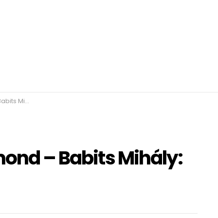
 Esti kérdés
mond – Babits Mihály: