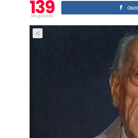
139
Oszd
Megosztás