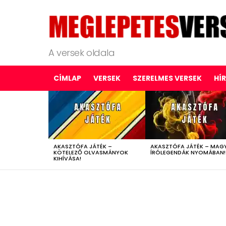
A versek oldala
CÍMLAP
VERSEK
SZERELMES VERSEK
HÍ
LATEST
STORIES
AKASZTÓFA JÁTÉK –
AKASZTÓFA JÁTÉK – MAG
KÖTELEZŐ OLVASMÁNYOK
ÍRÓLEGENDÁK NYOMÁBAN!
KIHÍVÁSA!