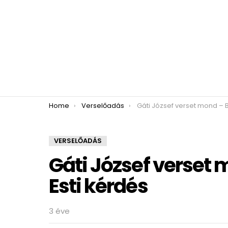
You are here:
Home
Verselőadás
Gáti József verset mond – Babits Mihály:
VERSELŐADÁS
Gáti József verset 
Esti kérdés
3 éve