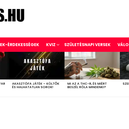
REK-ÉRDEKESSÉGEK
KVIZ
SZÜLETÉSNAPI VERSEK
VÁLO
YAR
AKASZTÓFA JÁTÉK – KÖLTŐK
MI AZ A THC-R, ÉS MIÉRT
SZE
ÉS HALHATATLAN SOROK!
BESZÉL RÓLA MINDENKI?