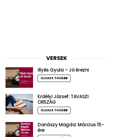
VERSEK
Illyés Gyula – Jó érezni
OLVASS TOVÁBB
Erdélyi József: TAVASZI
ORSZÁG
OLVASS TOVÁBB
Donászy Magda: Március 15-
ére