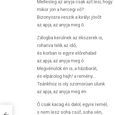
Mellesleg az anyja csak azt lesi, hogy
mikor jön a hercegi vő?
Bizonyosra veszik a királyi jövőt
az apja, az anyja meg ő.
Zálogba kerülnek az ékszerek is,
rohanva telik az idő,
és korban is egyre előrehalad
az apja, az anyja meg ő.
Megvénülök én is, a házibarát,
és elpárolog hajh! a remény…
Teánkhoz is oly szomorúan ülünk
az apja, az anyja meg én.
Ő csak kacag és dalol, egyre remél,
s nem lesz soha csúf, soha vén,