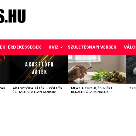
REK-ÉRDEKESSÉGEK
KVIZ
SZÜLETÉSNAPI VERSEK
VÁLO
YAR
AKASZTÓFA JÁTÉK – KÖLTŐK
MI AZ A THC-R, ÉS MIÉRT
SZE
ÉS HALHATATLAN SOROK!
BESZÉL RÓLA MINDENKI?