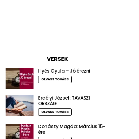
VERSEK
Illyés Gyula – Jó érezni
OLVASS TOVÁBB
Erdélyi József: TAVASZI
ORSZÁG
OLVASS TOVÁBB
Donászy Magda: Március 15-
ére