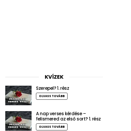
KVÍZEK
Szerepel? 1. rész
OLVASS TOVÁBB
A nap verses kérdése –
felismered az első sort? 1. rész
OLVASS TOVÁBB