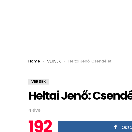
You are here:
Home
VERSEK
Heltai Jenő: Csendélet
VERSEK
Heltai Jenő: Csendé
4 éve
192
Oszd