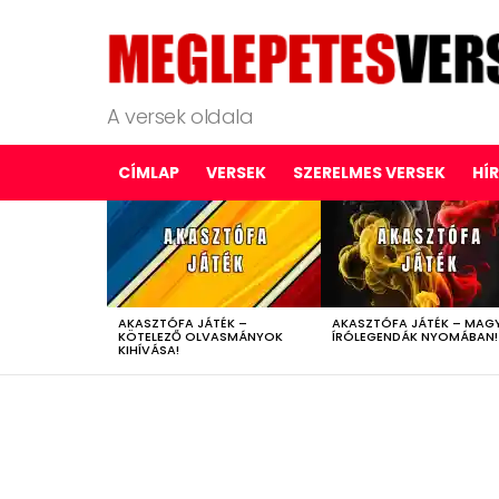
A versek oldala
CÍMLAP
VERSEK
SZERELMES VERSEK
HÍ
LATEST
STORIES
AKASZTÓFA JÁTÉK –
AKASZTÓFA JÁTÉK – MAG
KÖTELEZŐ OLVASMÁNYOK
ÍRÓLEGENDÁK NYOMÁBAN!
KIHÍVÁSA!