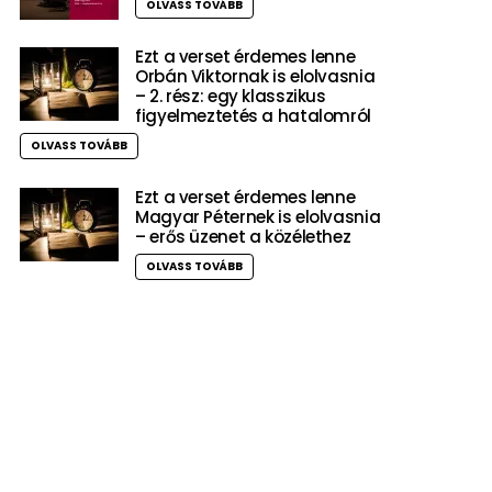
OLVASS TOVÁBB
Ezt a verset érdemes lenne
Orbán Viktornak is elolvasnia
– 2. rész: egy klasszikus
figyelmeztetés a hatalomról
OLVASS TOVÁBB
Ezt a verset érdemes lenne
Magyar Péternek is elolvasnia
– erős üzenet a közélethez
OLVASS TOVÁBB