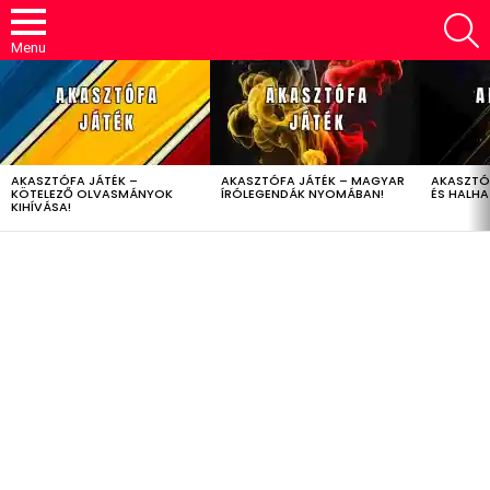
S
Menu
LATEST
STORIES
AKASZTÓFA JÁTÉK –
AKASZTÓFA JÁTÉK – MAGYAR
AKASZTÓ
KÖTELEZŐ OLVASMÁNYOK
ÍRÓLEGENDÁK NYOMÁBAN!
ÉS HALH
KIHÍVÁSA!