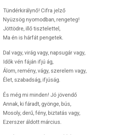
Tündérkirálynő! Cifra jelző
Nyüzsög nyomodban, rengeteg!
Jöttödre, illő tisztelettel,
Ma én is hárfát pengetek.
Dal vagy, virág vagy, napsugár vagy,
Idők vén fáján ifjú ág,
Álom, remény, vágy, szerelem vagy,
Élet, szabadság, ifjúság.
És még mi minden! Jó jövendő
Annak, ki fáradt, gyönge, bús,
Mosoly, derű, fény, biztatás vagy,
Ezerszer áldott március.