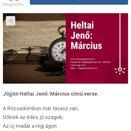
Megosztás
Jöjjön Heltai Jenő: Március című verse.
A Rózsadombon már tavasz van,
Dőlnek az édes jó szagok,
Az új madár a régi ágon