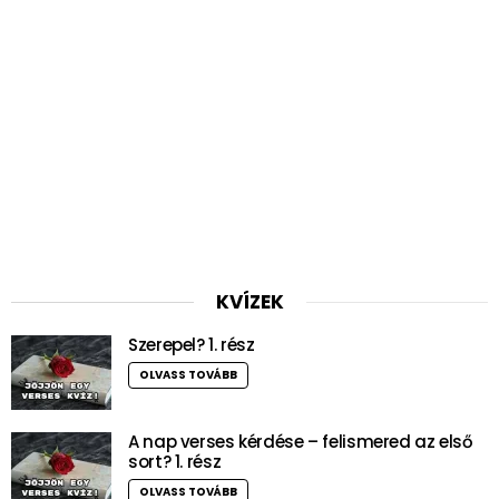
KVÍZEK
Szerepel? 1. rész
OLVASS TOVÁBB
A nap verses kérdése – felismered az első
sort? 1. rész
OLVASS TOVÁBB