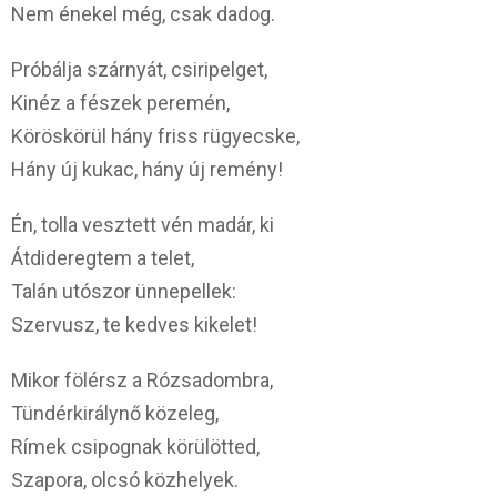
Nem énekel még, csak dadog.
Próbálja szárnyát, csiripelget,
Kinéz a fészek peremén,
Köröskörül hány friss rügyecske,
Hány új kukac, hány új remény!
Én, tolla vesztett vén madár, ki
Átdideregtem a telet,
Talán utószor ünnepellek:
Szervusz, te kedves kikelet!
Mikor fölérsz a Rózsadombra,
Tündérkirálynő közeleg,
Rímek csipognak körülötted,
Szapora, olcsó közhelyek.