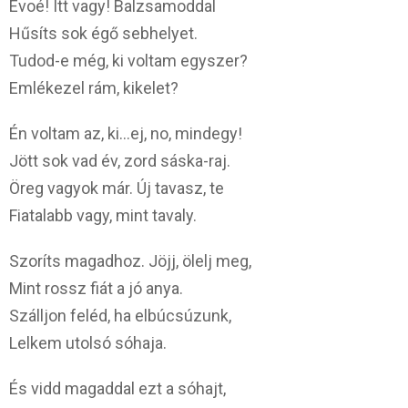
Evoé! Itt vagy! Balzsamoddal
Hűsíts sok égő sebhelyet.
Tudod-e még, ki voltam egyszer?
Emlékezel rám, kikelet?
Én voltam az, ki…ej, no, mindegy!
Jött sok vad év, zord sáska-raj.
Öreg vagyok már. Új tavasz, te
Fiatalabb vagy, mint tavaly.
Szoríts magadhoz. Jöjj, ölelj meg,
Mint rossz fiát a jó anya.
Szálljon feléd, ha elbúcsúzunk,
Lelkem utolsó sóhaja.
És vidd magaddal ezt a sóhajt,