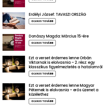
Erdélyi József: TAVASZI ORSZÁG
OLVASS TOVÁBB
Donászy Magda: Március 15-ére
OLVASS TOVÁBB
Ezt a verset érdemes lenne Orbán
Viktornak is elolvasnia – 2. rész: egy
klasszikus figyelmeztetés a hatalomról
OLVASS TOVÁBB
Ezt a verset érdemes lenne Magyar
Péternek is elolvasnia – erős üzenet a
közélethez
OLVASS TOVÁBB