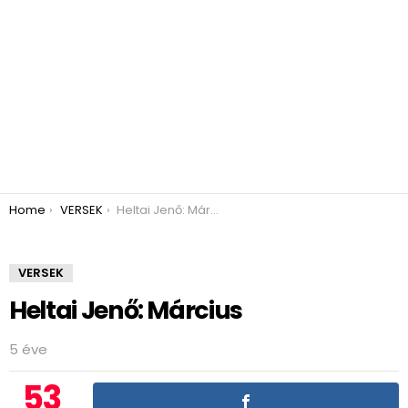
You are here:
Home
VERSEK
Heltai Jenő: Március
VERSEK
Heltai Jenő: Március
5 éve
53