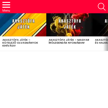
S
Menu
LATEST
STORIES
AKASZTÓFA JÁTÉK –
AKASZTÓFA JÁTÉK – MAGYAR
AKASZTÓ
KÖTELEZŐ OLVASMÁNYOK
ÍRÓLEGENDÁK NYOMÁBAN!
ÉS HALH
KIHÍVÁSA!