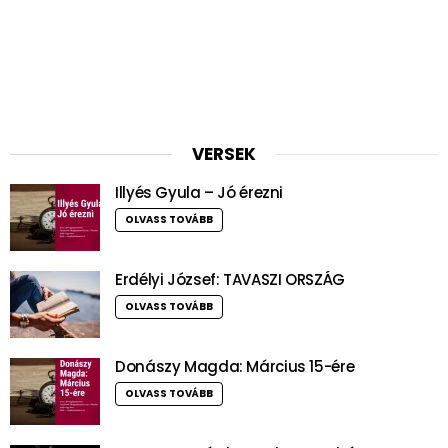
VERSEK
Illyés Gyula – Jó érezni
OLVASS TOVÁBB
Erdélyi József: TAVASZI ORSZÁG
OLVASS TOVÁBB
Donászy Magda: Március 15-ére
OLVASS TOVÁBB