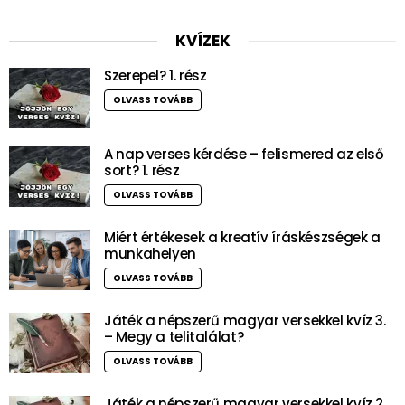
KVÍZEK
Szerepel? 1. rész
OLVASS TOVÁBB
A nap verses kérdése – felismered az első
sort? 1. rész
OLVASS TOVÁBB
Miért értékesek a kreatív íráskészségek a
munkahelyen
OLVASS TOVÁBB
Játék a népszerű magyar versekkel kvíz 3.
– Megy a telitalálat?
OLVASS TOVÁBB
Játék a népszerű magyar versekkel kvíz 2.