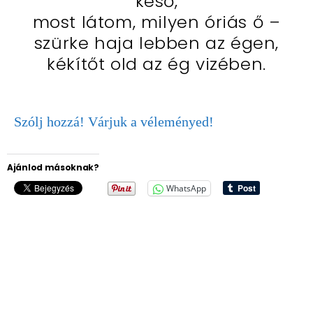
késő,
most látom, milyen óriás ő –
szürke haja lebben az égen,
kékítőt old az ég vizében.
Szólj hozzá! Várjuk a véleményed!
Ajánlod másoknak?
WhatsApp