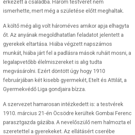
érkezett a családba. Három testvérét nem
ismerhette, mert még a születése előtt meghaltak.
A költő még alig volt hároméves amikor apja elhagyta
őt. Az anyának megoldhatatlan feladatot jelentett a
gyerekek eltartása. Hiába végzett napszámos
munkát, hiába járt fel a padlásra mások ruháit mosni, a
legalapvetőbb élelmiszereket is alig tudta
megvásárolni. Ezért döntött úgy hogy 1910
februárjában két kisebb gyermekét, Etelt és Attilát, a
Gyermekvédő Liga gondjaira bízza.
A szervezet hamarosan intézkedett is: a testvérek
1910. március 21-én Öcsödre kerültek Gombai Ferenc
parasztgazda gázába. A nevelőszülő nem halmozta el
szeretettel a gyerekeket. Az ellátásért cserébe