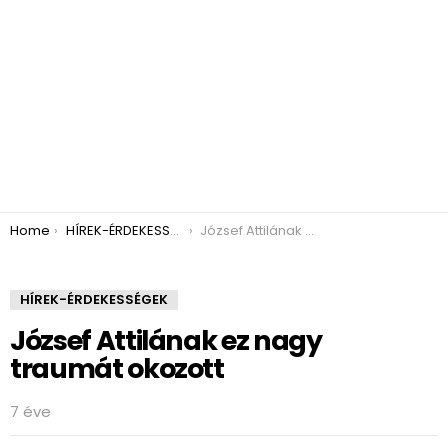
You are here:
Home
HÍREK-ÉRDEKESSÉGEK
József Attilának ez nagy traumát okozott
HÍREK-ÉRDEKESSÉGEK
József Attilának ez nagy
traumát okozott
7 éve