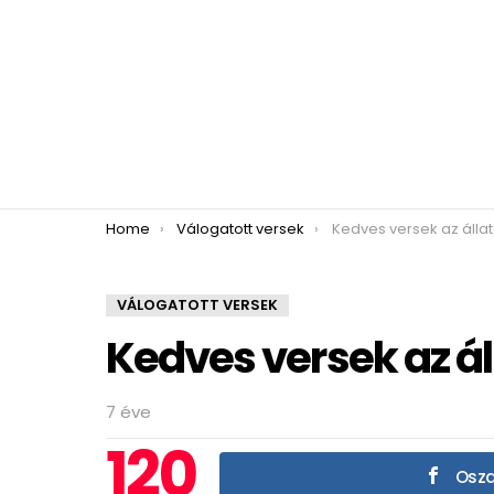
You are here:
Home
Válogatott versek
Kedves versek az állat
VÁLOGATOTT VERSEK
Kedves versek az ál
7 éve
120
Oszd