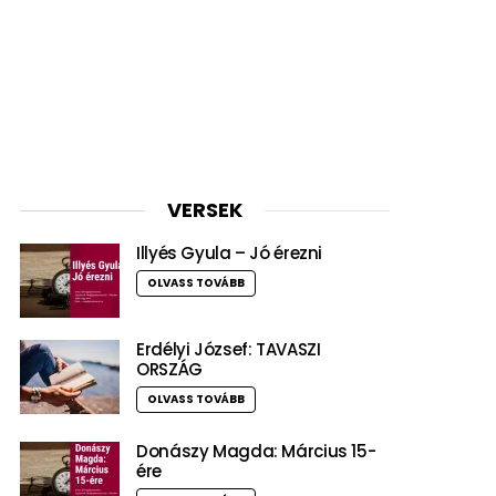
VERSEK
Illyés Gyula – Jó érezni
OLVASS TOVÁBB
Erdélyi József: TAVASZI
ORSZÁG
OLVASS TOVÁBB
Donászy Magda: Március 15-
ére