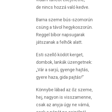
de nincs hozzá való kedve.
Barna szeme bús-szomorún
csüng a távol hegykoszorún.
Reggel bíbor napsugarak
játszanak a felhők alatt.
Esti szellő ködöt kerget,
dombok, lankák üzengetnek:
„Vár a sarjú, gyenge hajtás,
gyere haza, gida pajtás!”
Könnybe lábad az őz szeme,
hej, nagyon is visszamenne,
csak az anyja úgy ne várná,