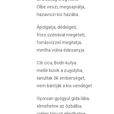
Ölbe veszi, megsajnálja,
hazaviszi kis házába.
Ápolgatja, dédelgeti,
friss szénával megeteti,
forrásvízzel megitatja,
mintha volna édesanyja.
Cili cica, Bodri kutya
mellé búvik a zugolyba,
tanultak ők emberséget,
nem bántják a kis vendéget.
Gyorsan gyógyul gida lába,
elmehetne az őzbálba,
vidám táncot ellejthetne,