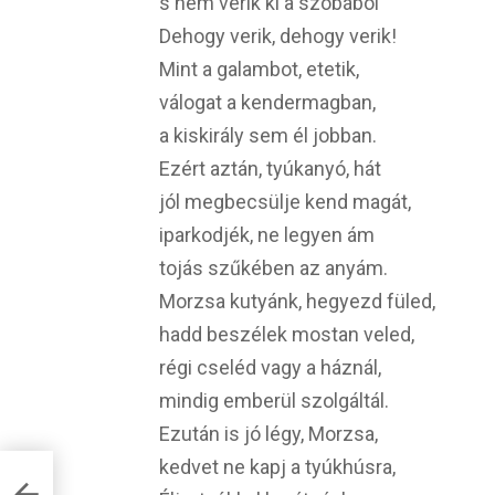
s nem verik ki a szobából
Dehogy verik, dehogy verik!
Mint a galambot, etetik,
válogat a kendermagban,
a kiskirály sem él jobban.
Ezért aztán, tyúkanyó, hát
jól megbecsülje kend magát,
iparkodjék, ne legyen ám
tojás szűkében az anyám.
Morzsa kutyánk, hegyezd füled,
hadd beszélek mostan veled,
régi cseléd vagy a háznál,
mindig emberül szolgáltál.
Ezután is jó légy, Morzsa,
kedvet ne kapj a tyúkhúsra,