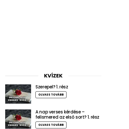
KVÍZEK
Szerepel? 1. rész
OLVASS TOVÁBB
A nap verses kérdése –
felismered az első sort? 1. rész
OLVASS TOVÁBB