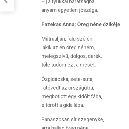
Élj a tyúkkal barátságba…
anyám egyetlen jószága.
Fazekas Anna: Öreg néne őzikéje
Mátraalján, falu szélén
lakik az én öreg néném,
melegszívű, dolgos, derék,
tőle tudom ezt a mesét.
Őzgidácska, sete-suta,
rátévedt az országútra,
megbotlott egy kidőlt fába,
eltörött a gida lába.
Panaszosan sír szegényke,
arra ballag öreg néne.