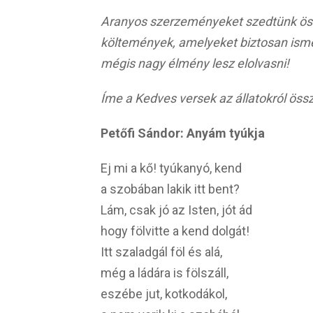
Aranyos szerzeményeket szedtünk össz
költemények, amelyeket biztosan ismer
mégis nagy élmény lesz elolvasni!
Íme a Kedves versek az állatokról össz
Petőfi Sándor: Anyám tyúkja
Ej mi a kő! tyúkanyó, kend
a szobában lakik itt bent?
Lám, csak jó az Isten, jót ád
hogy fölvitte a kend dolgát!
Itt szaladgál föl és alá,
még a ládára is fölszáll,
eszébe jut, kotkodákol,