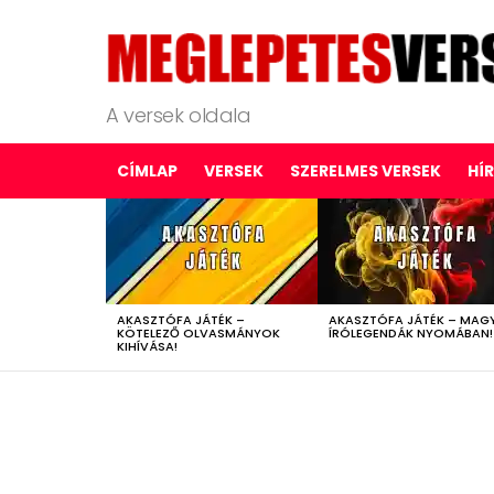
A versek oldala
CÍMLAP
VERSEK
SZERELMES VERSEK
HÍ
LATEST
STORIES
AKASZTÓFA JÁTÉK –
AKASZTÓFA JÁTÉK – MAG
KÖTELEZŐ OLVASMÁNYOK
ÍRÓLEGENDÁK NYOMÁBAN!
KIHÍVÁSA!