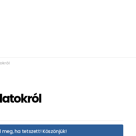
okról
latokról
 meg, ha tetszett! Köszönjük!