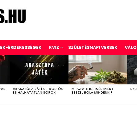
REK-ÉRDEKESSÉGEK
KVIZ
SZÜLETÉSNAPI VERSEK
VÁLO
YAR
AKASZTÓFA JÁTÉK – KÖLTŐK
MI AZ A THC-R, ÉS MIÉRT
SZE
ÉS HALHATATLAN SOROK!
BESZÉL RÓLA MINDENKI?