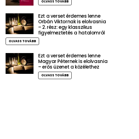
OLVASS TOVÁBB
Ezt a verset érdemes lenne
Orbán Viktornak is elolvasnia
– 2. rész: egy klasszikus
figyelmeztetés a hatalomról
OLVASS TOVÁBB
Ezt a verset érdemes lenne
Magyar Péternek is elolvasnia
– erős üzenet a közélethez
OLVASS TOVÁBB