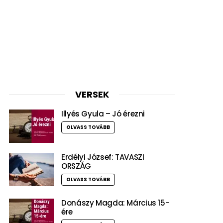
VERSEK
Illyés Gyula – Jó érezni
OLVASS TOVÁBB
Erdélyi József: TAVASZI
ORSZÁG
OLVASS TOVÁBB
Donászy Magda: Március 15-
ére