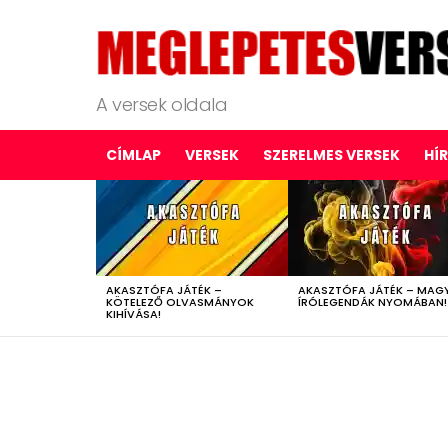
A versek oldala
CÍMLAP
VERSEK
SZERELMES VERSEK
HÍ
LATEST
STORIES
AKASZTÓFA JÁTÉK –
AKASZTÓFA JÁTÉK – MAG
KÖTELEZŐ OLVASMÁNYOK
ÍRÓLEGENDÁK NYOMÁBAN!
KIHÍVÁSA!