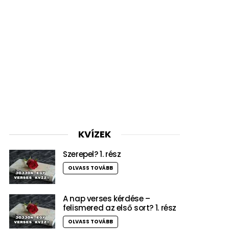
KVÍZEK
Szerepel? 1. rész
OLVASS TOVÁBB
A nap verses kérdése –
felismered az első sort? 1. rész
OLVASS TOVÁBB