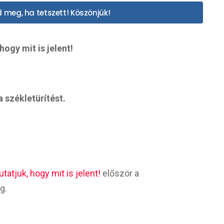
 meg, ha tetszett! Köszönjük!
ogy mit is jelent!
 székletürítést.
atjuk, hogy mit is jelent!
először a
g.