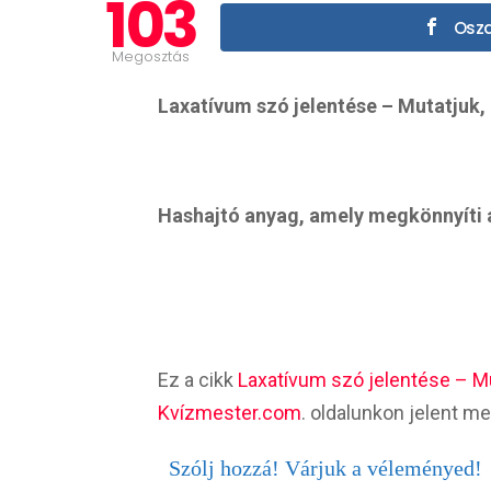
103
Oszd
Megosztás
Laxatívum szó jelentése – Mutatjuk, h
Hashajtó anyag, amely megkönnyíti a
Ez a cikk
Laxatívum szó jelentése – Mut
Kvízmester.com
. oldalunkon jelent me
Szólj hozzá! Várjuk a véleményed!