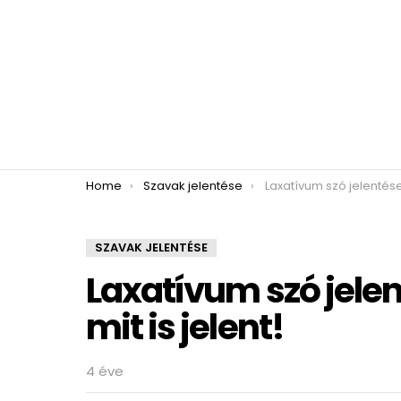
You are here:
Home
Szavak jelentése
Laxatívum szó jelentése – Mutatjuk, 
SZAVAK JELENTÉSE
Laxatívum szó jele
mit is jelent!
4 éve