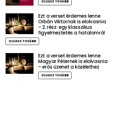
OLVASS TOVÁBB
Ezt a verset érdemes lenne
Orbán Viktornak is elolvasnia
– 2. rész: egy klasszikus
figyelmeztetés a hatalomról
OLVASS TOVÁBB
Ezt a verset érdemes lenne
Magyar Péternek is elolvasnia
– erős üzenet a közélethez
OLVASS TOVÁBB