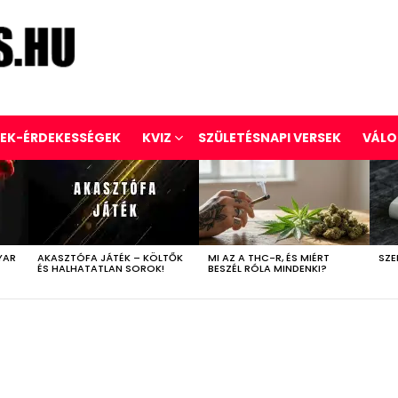
REK-ÉRDEKESSÉGEK
KVIZ
SZÜLETÉSNAPI VERSEK
VÁLO
YAR
AKASZTÓFA JÁTÉK – KÖLTŐK
MI AZ A THC-R, ÉS MIÉRT
SZE
ÉS HALHATATLAN SOROK!
BESZÉL RÓLA MINDENKI?